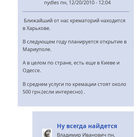
nydles
пн, 12/20/2010 - 12:04
У
відповідь
Ближайший от нас крематорий находится
до
в Харькове.
А
у
В следующем году планируется открытие в
нас
Мариуполе.
в
А в целом по стране, есть еще в Киеве и
городе
Одессе.
есть
від
В среднем услуги по кремации стоят около
Bitch
500 грн.(если интересно) .
Girl
Ну всегда найдется
Владимир Иванович
пн,