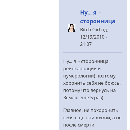
Ну... я -
сторонница
Bitch Girl
нд,
12/19/2010 -
21:07
У
відповідь
Ну... я - сторонница
до
реинкарнации и
Это
нумерологии) поэтому
точно
хоронить себя не боюсь,
-
потому что вернусь на
никто.Хоронить
Землю еще 5 раз)
від
Владимир
Главное, не похоронить
Иванович
себя еще при жизни, а не
после смерти.