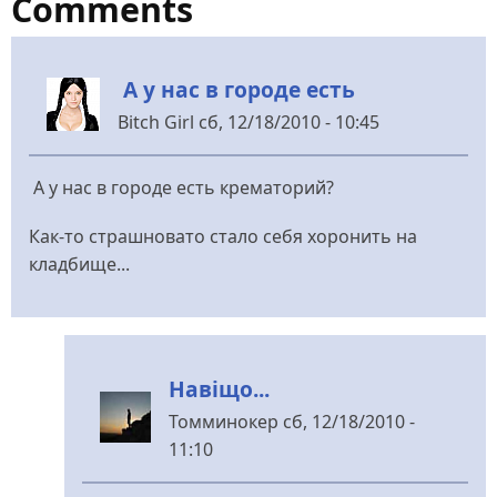
Comments
А у нас в городе есть
Bitch Girl
сб, 12/18/2010 - 10:45
А у нас в городе есть крематорий?
Как-то страшновато стало себя хоронить на
кладбище...
Навіщо...
Томминокер
сб, 12/18/2010 -
11:10
У