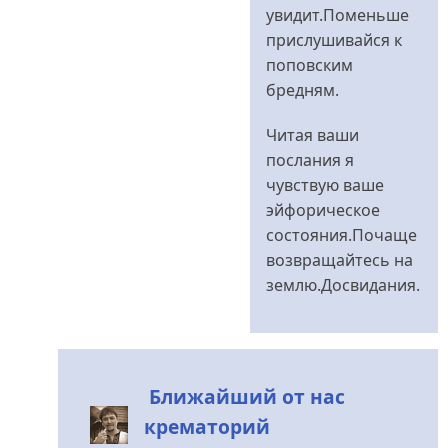
увидит.Поменьше
прислушивайся к
поповским
бредням.
Читая ваши
послания я
чувствую ваше
эйфорическое
состояния.Почаще
возвращайтесь на
землю.Досвидания.
Ближайший от нас
крематорий