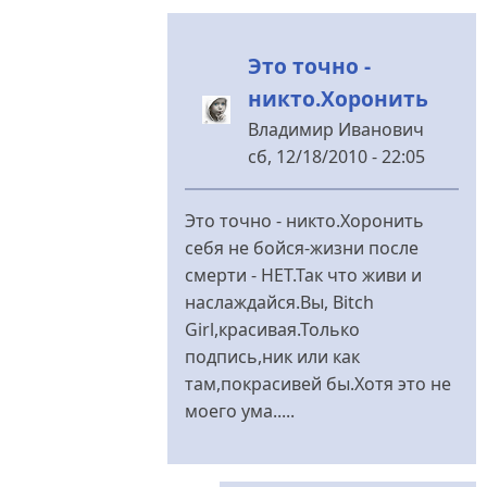
Это точно -
никто.Хоронить
Владимир Иванович
сб, 12/18/2010 - 22:05
У
відповідь
Это точно - никто.Хоронить
до
себя не бойся-жизни после
Рано
смерти - НЕТ.Так что живи и
то
наслаждайся.Вы, Bitch
оно
Girl,красивая.Только
рано...
подпись,ник или как
Но
там,покрасивей бы.Хотя это не
ведь
моего ума.....
від
Bitch
Girl