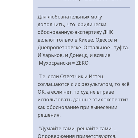
У
відповідь
Для любознательных могу
до
дополнить, что юридически
Ближайший
обоснованную экспертизу ДНК
от
делают только в Киеве, Одессе и
нас
Днепропетровске. Остальное - туфта.
крематорий
И Харьков, и Донецк, и всякие
від
Мухосрански = ZERO.
nydles
Т.е. если Ответчик и Истец
соглашаются с их результатом, то всё
ОК, а если нет, то суд не вправе
использовать данные этих экспертиз
как обоснование при вынесении
решения.
"Думайте сами, решайте сами"...
Опровержения приветствуются.