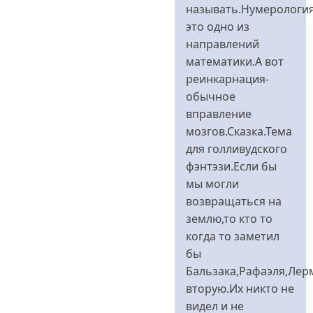
я
называть.Нумерологи
-
это одно из
сторонница
направлений
від
математики.А вот
Bitch
реинкарнация-
Girl
обычное
вправление
мозгов.Сказка.Тема
для голливудского
фэнтэзи.Если бы
мы могли
возвращаться на
землю,то кто то
когда то заметил
бы
Бальзака,Рафаэля,Лер
вторую.Их никто не
видел и не