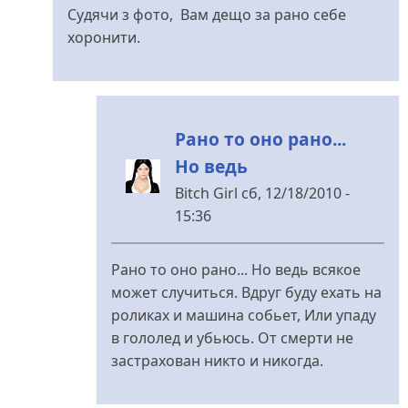
відповідь
Судячи з фото, Вам дещо за рано себе
до
хоронити.
А
у
нас
в
Рано то оно рано...
городе
Но ведь
есть
від
Bitch Girl
сб, 12/18/2010 -
Bitch
15:36
Girl
У
відповідь
Рано то оно рано... Но ведь всякое
до
может случиться. Вдруг буду ехать на
Навіщо...
роликах и машина собьет, Или упаду
від
в гололед и убьюсь. От смерти не
Томминокер
застрахован никто и никогда.