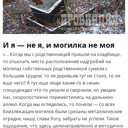
И я — не я, и могилка не моя
«… Когда мы с родственницей пришли на кладбище,
то отыскать место расположения надгробий на
могилах собственных родственников сумели с
большим трудом: то ли деревьев тут не стало, то ли
еще чего? А тут еще люди какие‑то в синих
спецодеждах что‑то резали и сверлили, но увидев
нас, скоропостижно переместились на дальнюю
аллею. Когда мы огляделись, то поняли — со всех
близлежащих могилок были срезаны металлические
оградки, нашу, слава богу, забрать не успели. Такое
ощущение, что здесь целенаправленно и методично