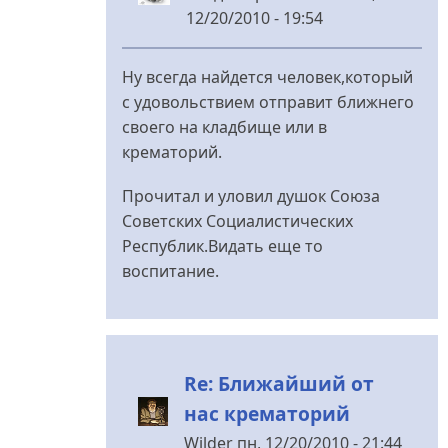
12/20/2010 - 19:54
У
відповідь
Ну всегда найдется человек,который
до
с удовольствием отправит ближнего
Ближайший
своего на кладбище или в
от
крематорий.
нас
крематорий
Прочитал и уловил душок Союза
від
Советских Социалистических
nydles
Республик.Видать еще то
воспитание.
Re: Ближайший от
нас крематорий
Wilder
пн, 12/20/2010 - 21:44