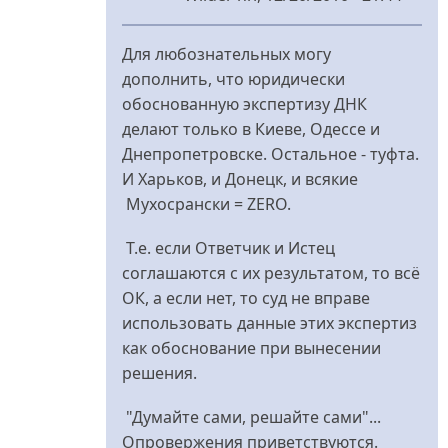
У
відповідь
Для любознательных могу
до
дополнить, что юридически
Ближайший
обоснованную экспертизу ДНК
от
делают только в Киеве, Одессе и
нас
Днепропетровске. Остальное - туфта.
крематорий
И Харьков, и Донецк, и всякие
від
Мухосрански = ZERO.
nydles
Т.е. если Ответчик и Истец
соглашаются с их результатом, то всё
ОК, а если нет, то суд не вправе
использовать данные этих экспертиз
как обоснование при вынесении
решения.
"Думайте сами, решайте сами"...
Опровержения приветствуются.