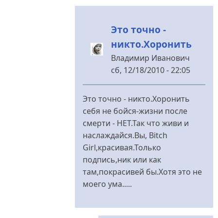
Это точно -
никто.Хоронить
Владимир Иванович
сб, 12/18/2010 - 22:05
У
відповідь
Это точно - никто.Хоронить
до
себя не бойся-жизни после
Рано
смерти - НЕТ.Так что живи и
то
наслаждайся.Вы, Bitch
оно
Girl,красивая.Только
рано...
подпись,ник или как
Но
там,покрасивей бы.Хотя это не
ведь
моего ума.....
від
Bitch
Girl