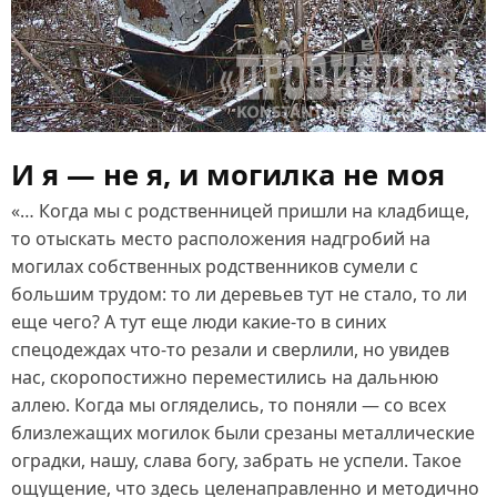
И я — не я, и могилка не моя
«… Когда мы с родственницей пришли на кладбище,
то отыскать место расположения надгробий на
могилах собственных родственников сумели с
большим трудом: то ли деревьев тут не стало, то ли
еще чего? А тут еще люди какие‑то в синих
спецодеждах что‑то резали и сверлили, но увидев
нас, скоропостижно переместились на дальнюю
аллею. Когда мы огляделись, то поняли — со всех
близлежащих могилок были срезаны металлические
оградки, нашу, слава богу, забрать не успели. Такое
ощущение, что здесь целенаправленно и методично