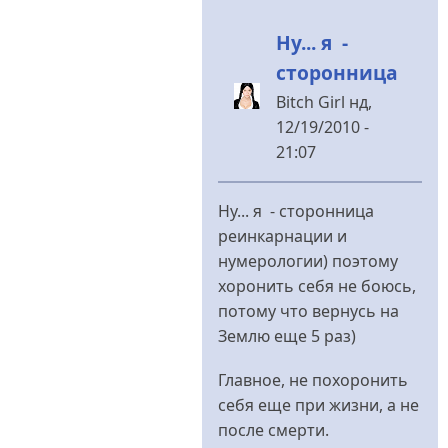
Ну... я -
сторонница
Bitch Girl
нд,
12/19/2010 -
21:07
У
відповідь
Ну... я - сторонница
до
реинкарнации и
Это
нумерологии) поэтому
точно
хоронить себя не боюсь,
-
потому что вернусь на
никто.Хоронить
Землю еще 5 раз)
від
Владимир
Главное, не похоронить
Иванович
себя еще при жизни, а не
после смерти.