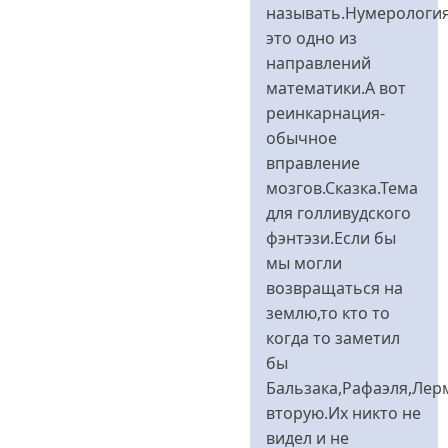
я
называть.Нумерологи
-
это одно из
сторонница
направлений
від
математики.А вот
Bitch
реинкарнация-
Girl
обычное
вправление
мозгов.Сказка.Тема
для голливудского
фэнтэзи.Если бы
мы могли
возвращаться на
землю,то кто то
когда то заметил
бы
Бальзака,Рафаэля,Лер
вторую.Их никто не
видел и не