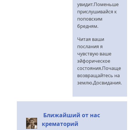
увидит.Поменьше
прислушивайся к
поповским
бредням.
Читая ваши
послания я
чувствую ваше
эйфорическое
состояния.Почаще
возвращайтесь на
землю.Досвидания.
Ближайший от нас
крематорий