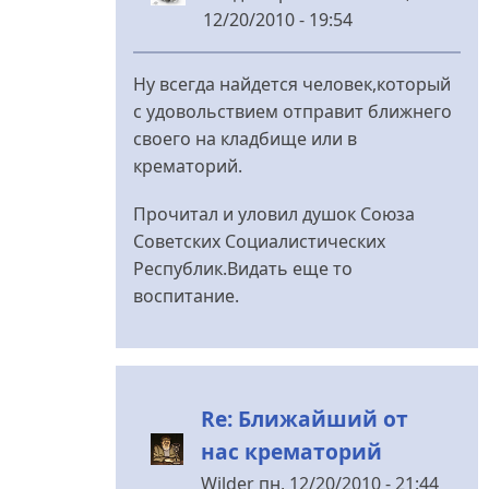
12/20/2010 - 19:54
У
відповідь
Ну всегда найдется человек,который
до
с удовольствием отправит ближнего
Ближайший
своего на кладбище или в
от
крематорий.
нас
крематорий
Прочитал и уловил душок Союза
від
Советских Социалистических
nydles
Республик.Видать еще то
воспитание.
Re: Ближайший от
нас крематорий
Wilder
пн, 12/20/2010 - 21:44