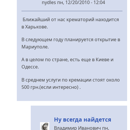
nydles
пн, 12/20/2010 - 12:04
У
відповідь
Ближайший от нас крематорий находится
до
в Харькове.
А
у
В следующем году планируется открытие в
нас
Мариуполе.
в
А в целом по стране, есть еще в Киеве и
городе
Одессе.
есть
від
В среднем услуги по кремации стоят около
Bitch
500 грн.(если интересно) .
Girl
Ну всегда найдется
Владимир Иванович
пн,