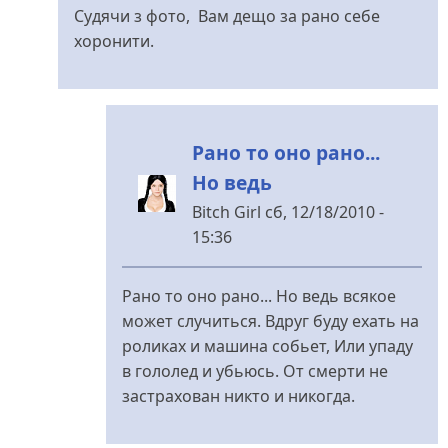
відповідь
Судячи з фото, Вам дещо за рано себе
до
хоронити.
А
у
нас
в
Рано то оно рано...
городе
Но ведь
есть
від
Bitch Girl
сб, 12/18/2010 -
Bitch
15:36
Girl
У
відповідь
Рано то оно рано... Но ведь всякое
до
может случиться. Вдруг буду ехать на
Навіщо...
роликах и машина собьет, Или упаду
від
в гололед и убьюсь. От смерти не
Томминокер
застрахован никто и никогда.