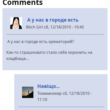
Comments
А у нас в городе есть
Bitch Girl
сб, 12/18/2010 - 10:45
А у нас в городе есть крематорий?
Как-то страшновато стало себя хоронить на
кладбище...
Навіщо...
Томминокер
сб, 12/18/2010 -
11:10
У