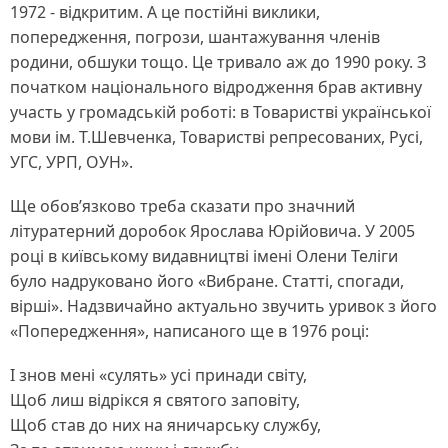
1972 - відкритим. А це постійні виклики,
попередження, погрози, шантажування членів
родини, обшуки тощо. Це тривало аж до 1990 року. З
початком національного відродження брав активну
участь у громадській роботі: в Товаристві української
мови ім. Т.Шевченка, Товаристві репресованих, Русі,
УГС, УРП, ОУН».
Ще обов’язково треба сказати про значний
літуратерний доробок Ярослава Юрійовича. У 2005
році в київському видавництві імені Олени Теліги
було надруковано його «Вибране. Статті, спогади,
вірші». Надзвичайно актуально звучить уривок з його
«Попередження», написаного ще в 1976 році:
І знов мені «сулять» усі принади світу,
Щоб лиш відрікся я святого заповіту,
Щоб став до них на яничарську службу,