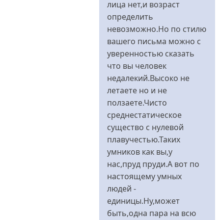
лица нет,и возраст
определить
невозможно.Но по стилю
вашего письма можно с
уверенностью сказать
что вы человек
недалекий.Высоко не
летаете но и не
ползаете.Чисто
среднестатическое
существо с нулевой
плавучестью.Таких
умников как вы,у
нас,пруд пруди.А вот по
настоящему умных
людей -
единицы.Ну,может
быть,одна пара на всю