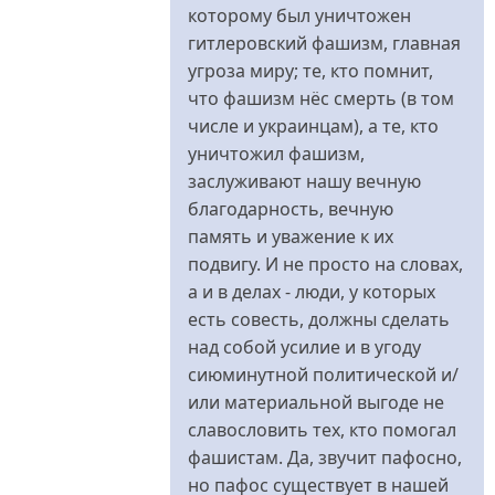
Ющенко
которому был уничтожен
с
гитлеровский фашизм, главная
Юлей..."
угроза миру; те, кто помнит,
А
что фашизм нёс смерть (в том
від
числе и украинцам), а те, кто
Антипропаганда2
уничтожил фашизм,
заслуживают нашу вечную
благодарность, вечную
память и уважение к их
подвигу. И не просто на словах,
а и в делах - люди, у которых
есть совесть, должны сделать
над собой усилие и в угоду
сиюминутной политической и/
или материальной выгоде не
славословить тех, кто помогал
фашистам. Да, звучит пафосно,
но пафос существует в нашей