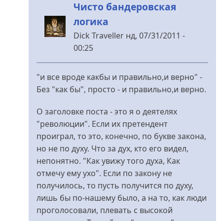
Чисто бандеровская
логика
Dick Traveller
нд, 07/31/2011 -
00:25
У
відповідь
"и все вроде какбы и правильно,и верно" -
до
Без "как бы", просто - и правильно,и верно.
Не,мужики,не
говорите,я
О заголовке поста - это я о деятелях
лично
"революции". Если их претендент
від
проиграл, то это, конечно, по букве закона,
Rimidalv
но не по духу. Что за дух, кто его видел,
непонятно. "Как увижу того духа, Как
отмечу ему ухо". Если по закону не
получилось, то пусть получится по духу,
лишь бы по-нашему было, а на то, как люди
проголосовали, плевать с высокой