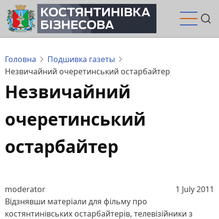
Перейти
до
основного
вмісту
Головна
Подшивка газеты
Незвичайний очеретинський остарбайтер
Незвичайний
очеретинський
остарбайтер
moderator
1 July 2011
Відзнявши матеріали для фільму про
костянтинівських остарбайтерів, телевізійники з