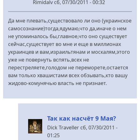
Rimidalv
сб, 07/30/2011 - 00:32
Да мне плевать,существовало ли оно (украинское
самосознание)тогда,ядумаю,что да,иначе о нем
не упоминалось бы,главное,что оно существует
сейчас,существует во мне и еще в миллионах
украинцев и вам,израильтянам и москалям,этого
уже не повернуть вспять,всех не
перестреляете,голодом не переморете,остается
вам только хвашистами всех обзывать,кто вашу
жидово-комунячью власть не признает.
Так как насчёт 9 Мая?
Dick Traveller
сб, 07/30/2011 -
01:25