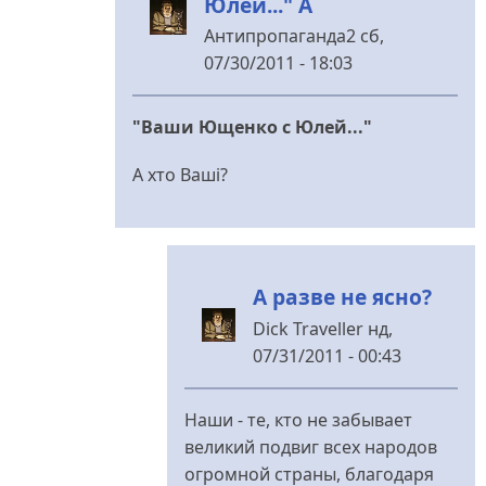
Юлей..." А
Антипропаганда2
сб,
07/30/2011 - 18:03
У
відповідь
"Ваши Ющенко с Юлей..."
до
Надо
А хто Ваші?
говорить
правду
від
Dick
А разве не ясно?
Traveller
Dick Traveller
нд,
07/31/2011 - 00:43
У
відповідь
Наши - те, кто не забывает
до
великий подвиг всех народов
"Ваши
огромной страны, благодаря