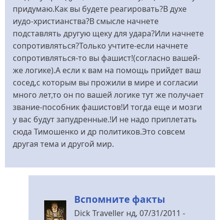
придумаю.Как вы будете реагировать?В духе
иудо-христианства?В смысле начнете
подставлять другую щеку для удара?Или начнете
сопротивляться?Только учтите-если начнете
сопротивляться-то вы фашист!(согласно вашей-
же логике).А если к вам на помощь прийдет ваш
сосед,с которым вы прожили в мире и согласии
много лет,то он по вашей логике тут же получает
звание-пособник фашистов!И тогда еще и мозги
у вас будут запудренные.!И не надо приплетать
сюда Тимошенко и др политиков.Это совсем
другая тема и другой мир.
Вспомните факты
Dick Traveller
нд, 07/31/2011 -