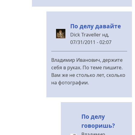
Так
как
насчёт
По делу давайте
9
Мая?
Dick Traveller
нд,
від
07/31/2011 - 02:07
Dick
У
Traveller
відповідь
Владимир Иванович, держите
до
себя в руках. По теме пишите.
Вам же не столько лет, сколько
Дурак
на фотографии.
ты,
Дик
Травлер.
від
По делу
Владимир
говоришь?
Иванович
Владимир