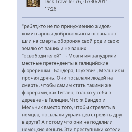
Dick Traveller
сб, 07/30/2011 -
17:26
У
відповідь
"ребят,кто не по принуждению жидов-
до
комиссаров,а добровольно и осознанно
Ага,а
шли на смерть,обороняя свой род и свою
тех
землю от ваших и не ваших
ребят,кто
"освободителей" " - Мозги им запудрили
не
местные претенденты в галицийские
по
фюреришки - Бандера, Шухевич, Мельник и
від
прочая дрянь. Они посылали людей на
Rimidalv
смерть, чтобы самим стать такими же
фюрерами, как Гитлер, только у себя в
деревне - в Галиции. Что ж Бандер и
Мельник вместо того, чтобы стрелять в
немцев, посылали украинцев стрелять друг
в друга? А потому что они не поделили
немецкие деньги. Эти преступники хотели