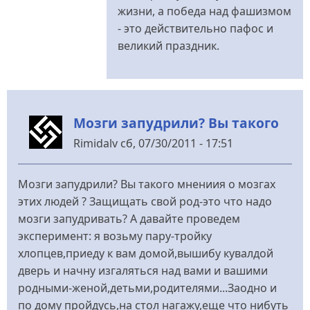
жизни, а победа над фашизмом
- это действительно пафос и
великий праздник.
Мозги запудрили? Вы такого
Rimidalv
сб, 07/30/2011 - 17:51
Мозги запудрили? Вы такого мнениия о мозгах
этих людей ? Защищать свой род-это что надо
мозги запудривать? А давайте проведем
эксперимент: я возьму пару-тройку
хлопцев,приеду к вам домой,вышибу кувалдой
дверь и начну изгаляться над вами и вашими
родными-женой,детьми,родителями...Заодно и
по дому пройдусь,на стол нагажу,еще что нибуть