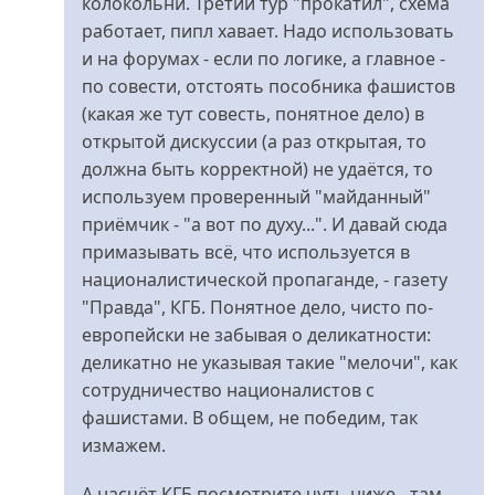
колокольни. Третий тур "прокатил", схема
работает, пипл хавает. Надо использовать
и на форумах - если по логике, а главное -
по совести, отстоять пособника фашистов
(какая же тут совесть, понятное дело) в
открытой дискуссии (а раз открытая, то
должна быть корректной) не удаётся, то
используем проверенный "майданный"
приёмчик - "а вот по духу...". И давай сюда
примазывать всё, что используется в
националистической пропаганде, - газету
"Правда", КГБ. Понятное дело, чисто по-
европейски не забывая о деликатности:
деликатно не указывая такие "мелочи", как
сотрудничество националистов с
фашистами. В общем, не победим, так
измажем.
А насчёт КГБ посмотрите чуть ниже - там