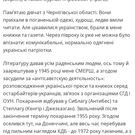
Пам’ятаю дівчат з Чернігівської області. Вони
приїхали в поганенькій одежі, худющі, ледве вміли
читати. Але цікавилися українством, брали в мене
книжки та газети. Через півроку їх уже не можна було
впізнати: комунікабельні, нормально одягнені
українські патріотки.
Літературу давав усім радянським людям, ось тому й
заарештував у 1945 році мене СМЕРШ, а згодом
засудили за «антісавєтскую дєятєльность»:
розповсюдження української преси та книжок серед
остарбайтерів-українців, зв’язок з організаціями СГД і
ОУН. Покарання відбував у Сиблагу (Антибес) та
Степлагу (Кенгір і Джезказган). Звільнений після
закінчення терміну покарання 1955 року. Згодом
оселився тут, на Донеччині, але весь час перебував
під пильним наглядом КДБ - до 1972 року таємним, а з