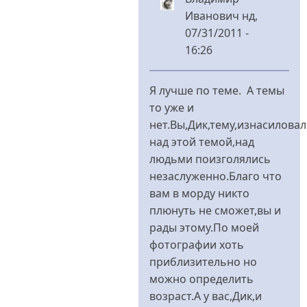
Иванович
нд,
07/31/2011 -
16:26
У
відповідь
Я лучше по теме. А темы
до
то уже и
По
нет.Вы,Дик,тему,изнасилова
делу
над этой темой,над
давайте
людьми поизголялись
від
незаслуженно.Благо что
Dick
вам в морду никто
Traveller
плюнуть не сможет,вы и
рады этому.По моей
фотографии хоть
приблизительно но
можно определить
возраст.А у вас,Дик,и