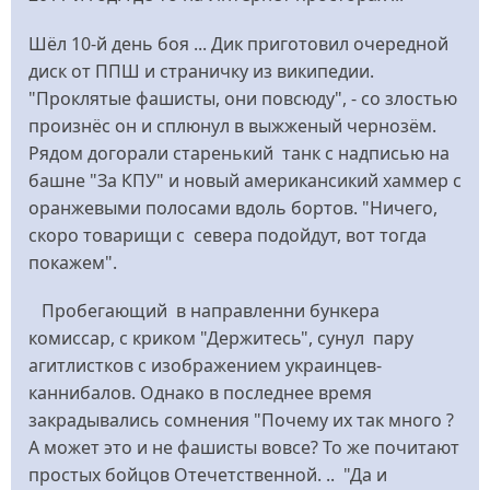
Шёл 10-й день боя ... Дик приготовил очередной
диск от ППШ и страничку из википедии.
"Проклятые фашисты, они повсюду", - со злостью
произнёс он и сплюнул в выжженый чернозём.
Рядом догорали старенький танк с надписью на
башне "За КПУ" и новый американсикий хаммер с
оранжевыми полосами вдоль бортов. "Ничего,
скоро товарищи с севера подойдут, вот тогда
покажем".
Пробегающий в направленни бункера
комиссар, с криком "Держитесь", сунул пару
агитлистков с изображением украинцев-
каннибалов. Однако в последнее время
закрадывались сомнения "Почему их так много ?
А может это и не фашисты вовсе? То же почитают
простых бойцов Отечетственной. .. "Да и