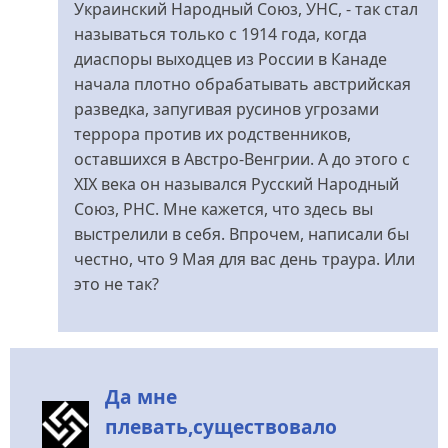
имеющий
Украинский Народный Союз, УНС, - так стал
від
называться только с 1914 года, когда
Rimidalv
диаспоры выходцев из России в Канаде
начала плотно обрабатывать австрийская
разведка, запугивая русинов угрозами
террора против их родственников,
оставшихся в Австро-Венгрии. А до этого с
XIX века он назывался Русский Народный
Союз, РНС. Мне кажется, что здесь вы
выстрелили в себя. Впрочем, написали бы
честно, что 9 Мая для вас день траура. Или
это не так?
Да мне
плевать,существовало