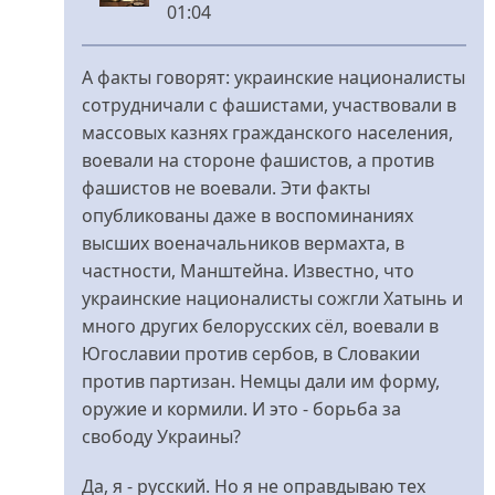
01:04
У
відповідь
А факты говорят: украинские националисты
до
сотрудничали с фашистами, участвовали в
Мозги
массовых казнях гражданского населения,
запудрили?
воевали на стороне фашистов, а против
Вы
фашистов не воевали. Эти факты
такого
опубликованы даже в воспоминаниях
від
высших военачальников вермахта, в
Rimidalv
частности, Манштейна. Известно, что
украинские националисты сожгли Хатынь и
много других белорусских сёл, воевали в
Югославии против сербов, в Словакии
против партизан. Немцы дали им форму,
оружие и кормили. И это - борьба за
свободу Украины?
Да, я - русский. Но я не оправдываю тех