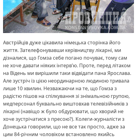
Австрійців дуже цікавила німецька сторінка його
життя. Зателефонувавши керівництву лікарні, ми
дізналися, що Гомза себе погано почуває, тому сам
не хоче давати ніяких інтерв’ю. Проте, перед літаком
на Відень ми вирішили таки відвідати пана Ярослава.
Але зустріч із цією неординарною людиною тривала
лише 10 хвилин. Незважаючи на те, що Гомза з
радістю пішов на спілкування зі знімальною групою,
медперсонал буквально виштовхав телевізійників з
лікарні (навіщо ж було обдурювати, що хворий не
хоче зустрічатися з пресою?). Колеги-журналісти з
Донецька говорили, що не все так просто, адже за
цим 84-річним чоловіком встановлено якийсь