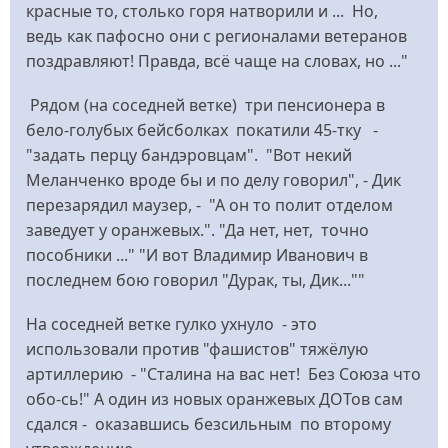
красные то, столько горя натворили и ... Но,
ведь как пафосно они с регионалами ветеранов
поздравляют! Правда, всё чаще на словах, но ..."
Рядом (на соседней ветке) три пенсионера в
бело-голубых бейсболках покатили 45-тку -
"задать перцу бандэровцам". "Вот некий
Меланченко вроде бы и по делу говорил", - Дик
перезарядил маузер, - "А он то полит отделом
заведует у оранжевых.". "Да нет, нет, точно
пособники ..." "И вот Владимир Иванович в
последнем бою говорил "Дурак, ты, Дик...""
На соседней ветке гулко ухнуло - это
использовали против "фашистов" тяжёлую
артиллерию - "Сталина на вас нет! Без Союза что
обо-сь!" А один из новых оранжевых ДОТов сам
сдался - оказавшись безсильным по второму