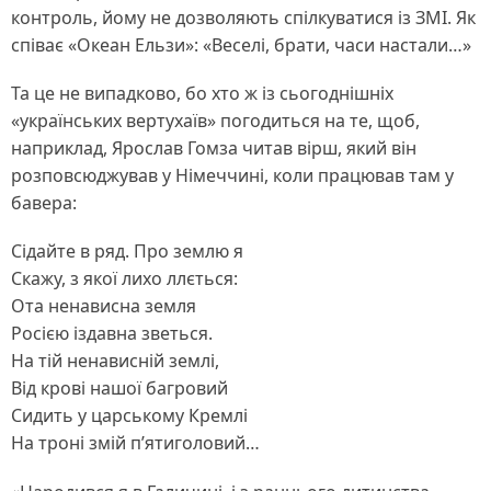
контроль, йому не дозволяють спілкуватися із ЗМІ. Як
співає «Океан Ельзи»: «Веселі, брати, часи настали…»
Та це не випадково, бо хто ж із сьогоднішніх
«українських вертухаїв» погодиться на те, щоб,
наприклад, Ярослав Гомза читав вірш, який він
розповсюджував у Німеччині, коли працював там у
бавера:
Сідайте в ряд. Про землю я
Скажу, з якої лихо ллється:
Ота ненависна земля
Росією іздавна зветься.
На тій ненависній землі,
Від крові нашої багровий
Сидить у царському Кремлі
На троні змій п’ятиголовий…