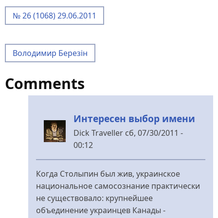
№ 26 (1068) 29.06.2011
Володимир Березін
Comments
Интересен выбор имени
Dick Traveller
сб, 07/30/2011 -
00:12
У
відповідь
Когда Столыпин был жив, украинское
до
национальное самосознание практически
Народ,
не существовало: крупнейшее
не
объединение украинцев Канады -