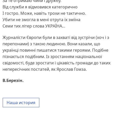
За те отримаю чини і дружбу.
Від служби я відмовився категорично
І гостро. Може, навіть трохи не тактично.
Убити не змогла в мені отрута їх зміїна
Семи тих літер слова УКРАЇНА…
Журналісти Європи були в захваті від зустрічи (хоч і з
перепонами) з такою людиною. Вони казали, що
українці повинні пишатися такими героями. Подібне
пізнається подібним. Із зростанням національної
свідомості, буде зростати і цікавість громади до таких
непересічних постатей, як Ярослав Гомза.
В.Березін.
Наша история