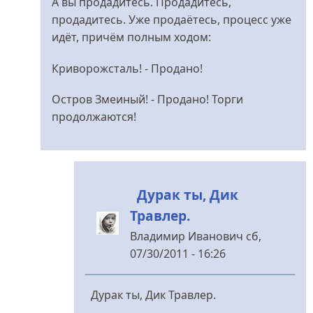
А вы продадитесь. Продадитесь,
продадитесь. Уже продаётесь, процесс уже
идёт, причём полным ходом:
Криворожсталь! - Продано!
Остров Змеиный! - Продано! Торги
продолжаются!
Дурак ты, Дик
Травлер.
Владимир Иванович
сб,
07/30/2011 - 16:26
У
відповідь
Дурак ты, Дик Травлер.
до