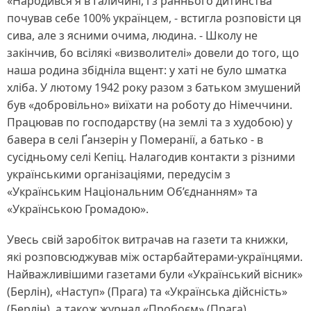
«Народився я в Галичині, і з раннього дитинства
почував себе 100% українцем, - встигла розповісти ця
сива, але з ясними очима, людина. - Школу не
закінчив, бо всілякі «визволителі» довели до того, що
наша родина збідніла вщент: у хаті не було шматка
хліба. У лютому 1942 року разом з батьком змушений
був «добровільно» виїхати на роботу до Німеччини.
Працював по господарству (на землі та з худобою) у
бавера в селі Ґанзерін у Померанії, а батько - в
сусідньому селі Кепіц. Налагодив контакти з різними
українськими організаціями, передусім з
«Українським Національним Об’єднанням» та
«Українською Громадою».
Увесь свій заробіток витрачав на газети та книжки,
які розповсюджував між остарбайтерами-українцями.
Найважливішими газетами були «Український вісник»
(Берлін), «Наступ» (Прага) та «Українська дійсність»
(Берлін), а також журнал «Пробоєм» (Прага).