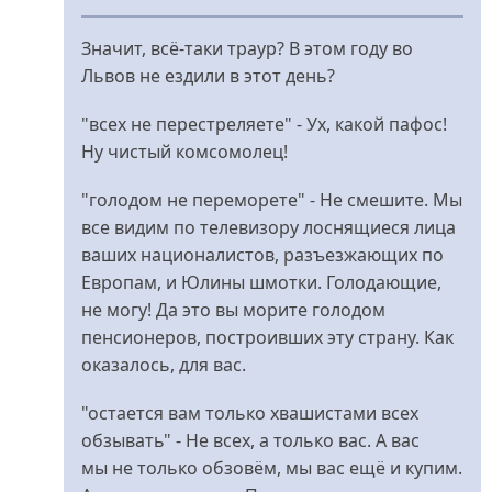
У
відповідь
Значит, всё-таки траур? В этом году во
до
Львов не ездили в этот день?
Да
мне
"всех не перестреляете" - Ух, какой пафос!
плевать,существовало
Ну чистый комсомолец!
від
"голодом не переморете" - Не смешите. Мы
Rimidalv
все видим по телевизору лоснящиеся лица
ваших националистов, разъезжающих по
Европам, и Юлины шмотки. Голодающие,
не могу! Да это вы морите голодом
пенсионеров, построивших эту страну. Как
оказалось, для вас.
"остается вам только хвашистами всех
обзывать" - Не всех, а только вас. А вас
мы не только обзовём, мы вас ещё и купим.