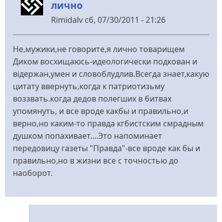
лично
Rimidalv
сб, 07/30/2011 - 21:26
Не,мужики,не говорите,я лично товарищем
Диком восхищаюсь-идеологически подкован и
відержан,умен и словоблудлив.Всегда знает,какую
цитату ввернуть,когда к патриотизьму
воззвать.когда дедов полегших в битвах
упомянуть, и все вроде какбы и правильно,и
верно,но каким-то правда кгбистским смрадным
душком попахивает....Это напоминает
передовицу газеты "Правда"-все вроде как бы и
правильно,но в жизни все с точностью до
наоборот.