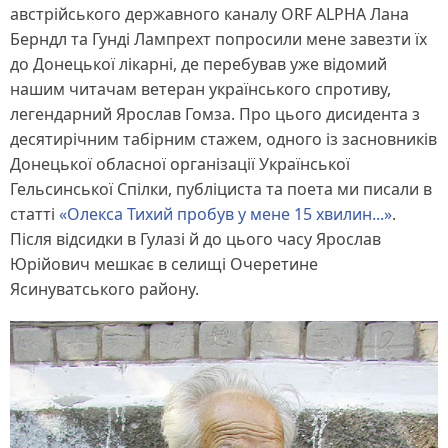
австрійського державного каналу ORF ALPHA Лана
Берндл та Гунді Лампрехт попросили мене завезти їх
до Донецької лікарні, де перебував уже відомий
нашим читачам ветеран українського спротиву,
легендарний Ярослав Гомза. Про цього дисидента з
десятирічним табірним стажем, одного із засновників
Донецької обласної організації Української
Гельсинської Спілки, публіциста та поета ми писали в
статті
«Олекса Тихий пробув у мене 15 хвилин...»
.
Після відсидки в Гулазі й до цього часу Ярослав
Юрійович мешкає в селищі Очеретине
Ясинуватського району.