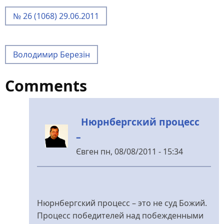
№ 26 (1068) 29.06.2011
Володимир Березін
Comments
Нюрнбергский процесс
–
Євген
пн, 08/08/2011 - 15:34
У
відповідь
до
Я
Нюрнбергский процесс – это не суд Божий.
ему
Процесс победителей над побежденными