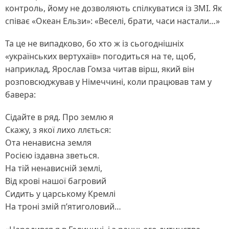
контроль, йому не дозволяють спілкуватися із ЗМІ. Як
співає «Океан Ельзи»: «Веселі, брати, часи настали…»
Та це не випадково, бо хто ж із сьогоднішніх
«українських вертухаїв» погодиться на те, щоб,
наприклад, Ярослав Гомза читав вірш, який він
розповсюджував у Німеччині, коли працював там у
бавера:
Сідайте в ряд. Про землю я
Скажу, з якої лихо ллється:
Ота ненависна земля
Росією іздавна зветься.
На тій ненависній землі,
Від крові нашої багровий
Сидить у царському Кремлі
На троні змій п’ятиголовий…