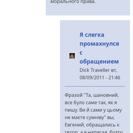
морального права.
Я слегка
промахнулся
с
обращением
Dick Traveller
вт,
08/09/2011 - 21:46
У
відповідь
Фразой "Та, шановний,
до
все було саме так, як я
В
пишу. Ви й сами у цьому
целом
не маєте сумніву" вы,
очень
Евгений, обращались к
нехороший
rezon, а я написал, будто