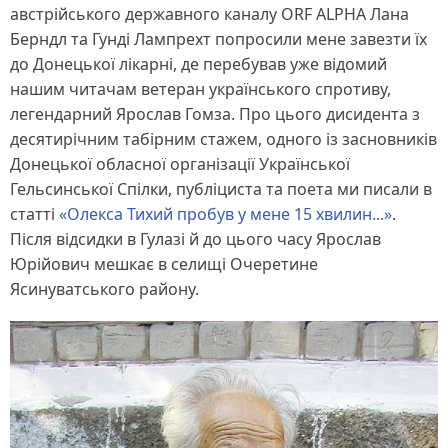
австрійського державного каналу ORF ALPHA Лана
Берндл та Гунді Лампрехт попросили мене завезти їх
до Донецької лікарні, де перебував уже відомий
нашим читачам ветеран українського спротиву,
легендарний Ярослав Гомза. Про цього дисидента з
десятирічним табірним стажем, одного із засновників
Донецької обласної організації Української
Гельсинської Спілки, публіциста та поета ми писали в
статті
«Олекса Тихий пробув у мене 15 хвилин...»
.
Після відсидки в Гулазі й до цього часу Ярослав
Юрійович мешкає в селищі Очеретине
Ясинуватського району.