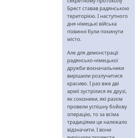
секретному протоколу
Брест ставав радянською
територією. І наступного
дня німецькі війська
повинні були покинути
місто.
Але для демонстрації
радянсько-німецької
дружби воєначальники
вирішили розлучитися
красиво. І раз вже дві
армії зустрілися як друзі,
як союзники, які разом
провели успішну бойову
операцію, то за всіма
традиціями це належало
відзначити. І вони
вирішили провести