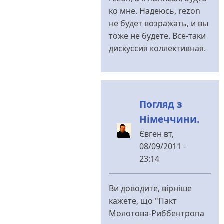
пост
ко мне. Надеюсь, rezon
від
не будет возражать, и вы
Dick
тоже не будете. Всё-таки
Traveller
дискуссия коллективная.
Погляд з
Німеччини.
Євген
вт,
08/09/2011 -
23:14
У
відповідь
Ви доводите, вірніше
до
кажете, що "Пакт
В
Молотова-Риббентропа
целом