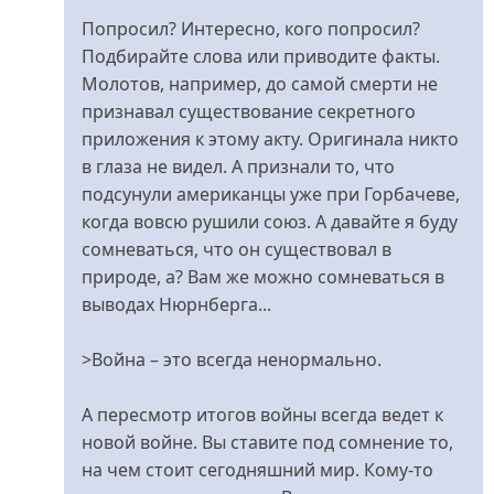
не
Попросил? Интересно, кого попросил?
со
Подбирайте слова или приводите факты.
мною
Молотов, например, до самой смерти не
-
признавал существование секретного
тот
приложения к этому акту. Оригинала никто
нацист?
в глаза не видел. А признали то, что
від
подсунули американцы уже при Горбачеве,
Євген
когда вовсю рушили союз. А давайте я буду
сомневаться, что он существовал в
природе, а? Вам же можно сомневаться в
выводах Нюрнберга...
>Война – это всегда ненормально.
А пересмотр итогов войны всегда ведет к
новой войне. Вы ставите под сомнение то,
на чем стоит сегодняшний мир. Кому-то