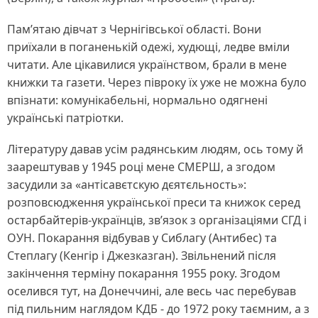
Пам’ятаю дівчат з Чернігівської області. Вони
приїхали в поганенькій одежі, худющі, ледве вміли
читати. Але цікавилися українством, брали в мене
книжки та газети. Через півроку їх уже не можна було
впізнати: комунікабельні, нормально одягнені
українські патріотки.
Літературу давав усім радянським людям, ось тому й
заарештував у 1945 році мене СМЕРШ, а згодом
засудили за «антісавєтскую дєятєльность»:
розповсюдження української преси та книжок серед
остарбайтерів-українців, зв’язок з організаціями СГД і
ОУН. Покарання відбував у Сиблагу (Антибес) та
Степлагу (Кенгір і Джезказган). Звільнений після
закінчення терміну покарання 1955 року. Згодом
оселився тут, на Донеччині, але весь час перебував
під пильним наглядом КДБ - до 1972 року таємним, а з