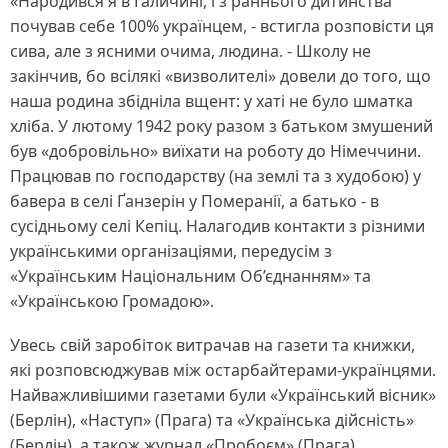
«Народився я в Галичині, і з раннього дитинства
почував себе 100% українцем, - встигла розповісти ця
сива, але з ясними очима, людина. - Школу не
закінчив, бо всілякі «визволителі» довели до того, що
наша родина збідніла вщент: у хаті не було шматка
хліба. У лютому 1942 року разом з батьком змушений
був «добровільно» виїхати на роботу до Німеччини.
Працював по господарству (на землі та з худобою) у
бавера в селі Ґанзерін у Померанії, а батько - в
сусідньому селі Кепіц. Налагодив контакти з різними
українськими організаціями, передусім з
«Українським Національним Об’єднанням» та
«Українською Громадою».
Увесь свій заробіток витрачав на газети та книжки,
які розповсюджував між остарбайтерами-українцями.
Найважливішими газетами були «Український вісник»
(Берлін), «Наступ» (Прага) та «Українська дійсність»
(Берлін), а також журнал «Пробоєм» (Прага).