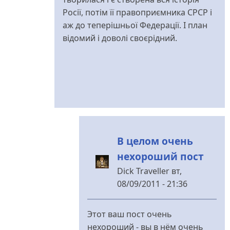
Росії, потім її правоприємника СРСР і
аж до теперішньої Федерації. І план
відомий і доволі своєрідний.
В целом очень
нехороший пост
Dick Traveller
вт,
08/09/2011 - 21:36
У
відповідь
Этот ваш пост очень
до
нехороший - вы в нём очень