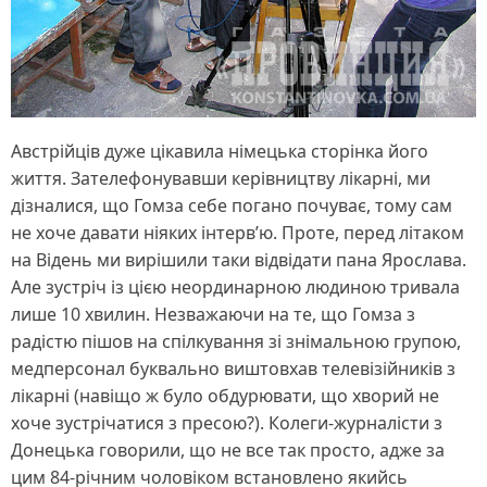
Австрійців дуже цікавила німецька сторінка його
життя. Зателефонувавши керівництву лікарні, ми
дізналися, що Гомза себе погано почуває, тому сам
не хоче давати ніяких інтерв’ю. Проте, перед літаком
на Відень ми вирішили таки відвідати пана Ярослава.
Але зустріч із цією неординарною людиною тривала
лише 10 хвилин. Незважаючи на те, що Гомза з
радістю пішов на спілкування зі знімальною групою,
медперсонал буквально виштовхав телевізійників з
лікарні (навіщо ж було обдурювати, що хворий не
хоче зустрічатися з пресою?). Колеги-журналісти з
Донецька говорили, що не все так просто, адже за
цим 84-річним чоловіком встановлено якийсь