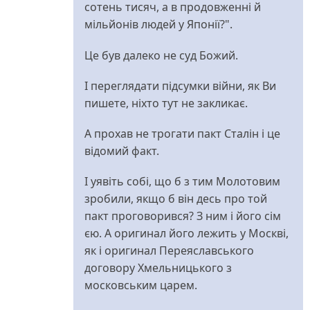
сотень тисяч, а в продовженні й
мільйонів людей у Японії?".
Це був далеко не суд Божий.
І переглядати підсумки війни, як Ви
пишете, ніхто тут не закликає.
А прохав не трогати пакт Сталін і це
відомий факт.
І уявіть собі, що б з тим Молотовим
зробили, якщо б він десь про той
пакт проговорився? З ним і його сім
єю. А оригинал його лежить у Москві,
як і оригинал Переяславського
договору Хмельницького з
московським царем.