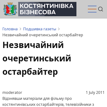
Перейти
до
основного
вмісту
Головна
Подшивка газеты
Незвичайний очеретинський остарбайтер
Незвичайний
очеретинський
остарбайтер
moderator
1 July 2011
Відзнявши матеріали для фільму про
костянтинівських остарбайтерів, телевізійники з