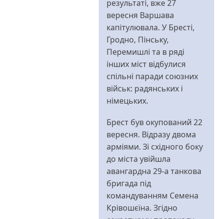
результаті, вже 27
вересня Варшава
капітулювала. У Бресті,
Гродно, Пінську,
Перемишлі та в ряді
інших міст відбулися
спільні паради союзних
військ: радянських і
німецьких.
Брест був окупований 22
вересня. Відразу двома
арміями. Зі східного боку
до міста увійшла
авангардна 29-а танкова
бригада під
командуванням Семена
Крівошєїна. Згідно