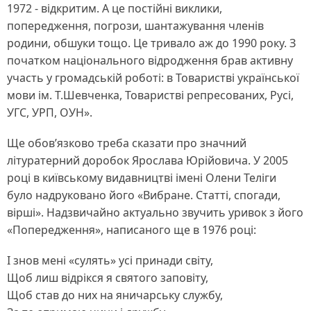
1972 - відкритим. А це постійні виклики,
попередження, погрози, шантажування членів
родини, обшуки тощо. Це тривало аж до 1990 року. З
початком національного відродження брав активну
участь у громадській роботі: в Товаристві української
мови ім. Т.Шевченка, Товаристві репресованих, Русі,
УГС, УРП, ОУН».
Ще обов’язково треба сказати про значний
літуратерний доробок Ярослава Юрійовича. У 2005
році в київському видавництві імені Олени Теліги
було надруковано його «Вибране. Статті, спогади,
вірші». Надзвичайно актуально звучить уривок з його
«Попередження», написаного ще в 1976 році:
І знов мені «сулять» усі принади світу,
Щоб лиш відрікся я святого заповіту,
Щоб став до них на яничарську службу,