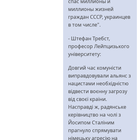
спас миллионы и
очень
миллионы жизней
нехороший
граждан СССР, украинцев
пост
в том числе".
від
Dick
- Штефан Требст,
Traveller
професор Лейпцизького
університету:
Довгий час комуністи
виправдовували альянс з
нацистами необхідністю
відвести воєнну загрозу
від своєї країни.
Насправді ж, радянське
керівництво на чолі з
Йосипом Сталіним
прагнуло спрямувати
німецьку агресію на