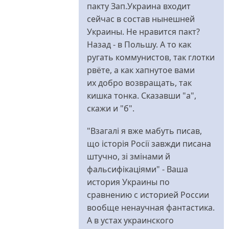
пакту Зап.Украина входит
сейчас в состав нынешней
Украины. Не нравится пакт?
Назад - в Польшу. А то как
ругать коммунистов, так глотки
рвёте, а как хапнутое вами
их добро возвращать, так
кишка тонка. Сказавши "а",
скажи и "б".
"Взагалі я вже мабуть писав,
що історія Росії завжди писана
штучно, зі змінами й
фальсифікаціями" - Ваша
история Украины по
сравнению с историей России
вообще ненаучная фантастика.
А в устах украинского