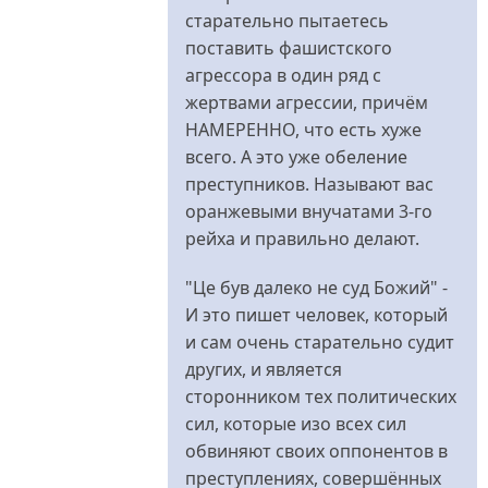
А
старательно пытаетесь
все
поставить фашистского
ж
агрессора в один ряд с
все
жертвами агрессии, причём
було
НАМЕРЕННО, что есть хуже
саме
всего. А это уже обеление
так.
преступников. Называют вас
від
оранжевыми внучатами 3-го
Євген
рейха и правильно делают.
"Це був далеко не суд Божий" -
И это пишет человек, который
и сам очень старательно судит
других, и является
сторонником тех политических
сил, которые изо всех сил
обвиняют своих оппонентов в
преступлениях, совершённых