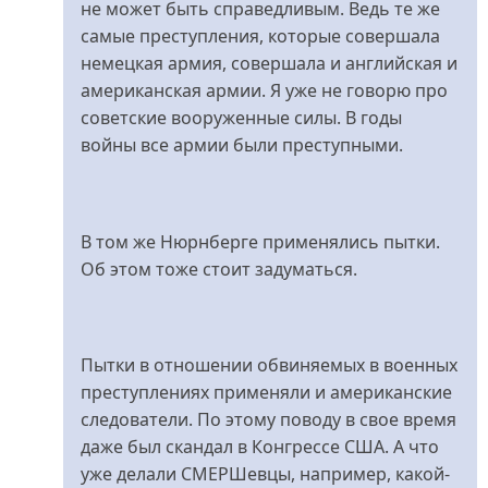
про
не может быть справедливым. Ведь те же
Фому...
самые преступления, которые совершала
від
немецкая армия, совершала и английская и
Dick
американская армии. Я уже не говорю про
Traveller
советские вооруженные силы. В годы
войны все армии были преступными.
В том же Нюрнберге применялись пытки.
Об этом тоже стоит задуматься.
Пытки в отношении обвиняемых в военных
преступлениях применяли и американские
следователи. По этому поводу в свое время
даже был скандал в Конгрессе США. А что
уже делали СМЕРШевцы, например, какой-