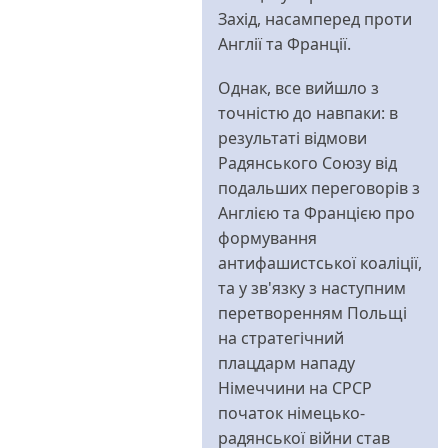
Захід, насамперед проти
Англії та Франції.
Однак, все вийшло з
точністю до навпаки: в
результаті відмови
Радянського Союзу від
подальших переговорів з
Англією та Францією про
формування
антифашистської коаліції,
та у зв'язку з наступним
перетворенням Польщі
на стратегічний
плацдарм нападу
Німеччини на СРСР
початок німецько-
радянської війни став