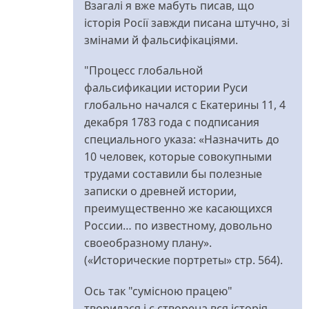
Взагалі я вже мабуть писав, що
історія Росії завжди писана штучно, зі
змінами й фальсифікаціями.
"Процесс глобальной
фальсификации истории Руси
глобально начался с Екатерины 11, 4
декабря 1783 года с подписания
специального указа: «Назначить до
10 человек, которые совокупными
трудами составили бы полезные
записки о древней истории,
преимущественно же касающихся
России… по известному, довольно
своеобразному плану».
(«Исторические портреты» стр. 564).
Ось так "сумісною працею"
творилася і є створена вся історія