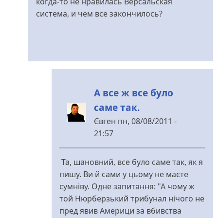
когда-то не нравилась Версальская
система, и чем все закончилось?
А все ж все було
саме так.
Євген
пн, 08/08/2011 -
21:57
У
відповідь
Та, шановний, все було саме так, як я
до
пишу. Ви й сами у цьому не маєте
***
сумніву. Одне запитання: "А чому ж
від
той Нюрберзький трибунал нічого не
rezon
пред явив Америци за вбивства