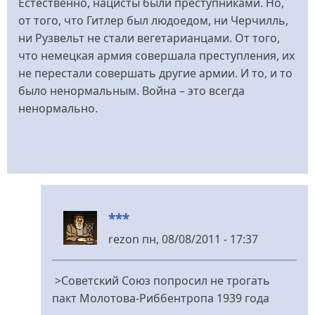
Естественно, нацисты были преступниками. Но,
от того, что Гитлер был людоедом, ни Черчилль,
ни Рузвельт не стали вегетарианцами. От того,
что немецкая армия совершала преступления, их
не перестали совершать другие армии. И то, и то
было ненормальным. Война – это всегда
ненормально.
***
rezon
пн, 08/08/2011 - 17:37
У
відповідь
>Советский Союз попросил не трогать
до
пакт Молотова-Риббентропа 1939 года
Кто