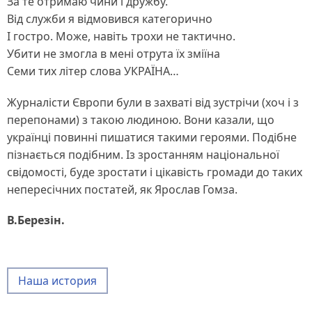
За те отримаю чини і дружбу.
Від служби я відмовився категорично
І гостро. Може, навіть трохи не тактично.
Убити не змогла в мені отрута їх зміїна
Семи тих літер слова УКРАЇНА…
Журналісти Європи були в захваті від зустрічи (хоч і з
перепонами) з такою людиною. Вони казали, що
українці повинні пишатися такими героями. Подібне
пізнається подібним. Із зростанням національної
свідомості, буде зростати і цікавість громади до таких
непересічних постатей, як Ярослав Гомза.
В.Березін.
Наша история