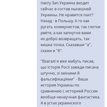
пакту Зап.Украина входит
сейчас в состав нынешней
Украины. Не нравится пакт?
Назад - в Польшу. А то как
ругать коммунистов, так глотки
рвёте, а как хапнутое вами
их добро возвращать, так
кишка тонка. Сказавши "а",
скажи и "б".
"Взагалі я вже мабуть писав,
що історія Росії завжди писана
штучно, зі змінами й
фальсифікаціями" - Ваша
история Украины по
сравнению с историей России
вообще ненаучная фантастика.
А в устах украинского