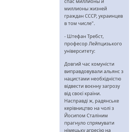
спас миллионы и
очень
миллионы жизней
нехороший
граждан СССР, украинцев
пост
в том числе".
від
Dick
- Штефан Требст,
Traveller
професор Лейпцизького
університету:
Довгий час комуністи
виправдовували альянс з
нацистами необхідністю
відвести воєнну загрозу
від своєї країни.
Насправді ж, радянське
керівництво на чолі з
Йосипом Сталіним
прагнуло спрямувати
німецьку агресію на