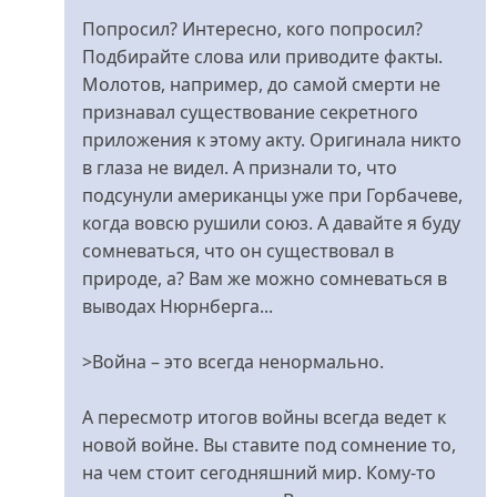
не
Попросил? Интересно, кого попросил?
со
Подбирайте слова или приводите факты.
мною
Молотов, например, до самой смерти не
-
признавал существование секретного
тот
приложения к этому акту. Оригинала никто
нацист?
в глаза не видел. А признали то, что
від
подсунули американцы уже при Горбачеве,
Євген
когда вовсю рушили союз. А давайте я буду
сомневаться, что он существовал в
природе, а? Вам же можно сомневаться в
выводах Нюрнберга...
>Война – это всегда ненормально.
А пересмотр итогов войны всегда ведет к
новой войне. Вы ставите под сомнение то,
на чем стоит сегодняшний мир. Кому-то