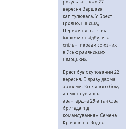
результаті, вже 27
вересня Варшава
капітулювала. У Бресті,
Гродно, Пінську,
Перемишлі та в ряді
інших міст відбулися
спільні паради союзних
військ: радянських і
німецьких.
Брест був окупований 22
вересня. Відразу двома
арміями. Зі східного боку
до міста увійшла
авангардна 29-а танкова
бригада під
командуванням Семена
Крівошєїна. Згідно