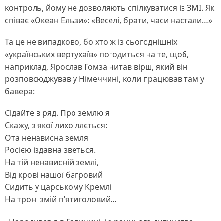
контроль, йому не дозволяють спілкуватися із ЗМІ. Як
співає «Океан Ельзи»: «Веселі, брати, часи настали…»
Та це не випадково, бо хто ж із сьогоднішніх
«українських вертухаїв» погодиться на те, щоб,
наприклад, Ярослав Гомза читав вірш, який він
розповсюджував у Німеччині, коли працював там у
бавера:
Сідайте в ряд. Про землю я
Скажу, з якої лихо ллється:
Ота ненависна земля
Росією іздавна зветься.
На тій ненависній землі,
Від крові нашої багровий
Сидить у царському Кремлі
На троні змій п’ятиголовий…