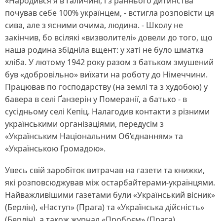
«Народився я в Галичині, і з раннього дитинства
почував себе 100% українцем, - встигла розповісти ця
сива, але з ясними очима, людина. - Школу не
закінчив, бо всілякі «визволителі» довели до того, що
наша родина збідніла вщент: у хаті не було шматка
хліба. У лютому 1942 року разом з батьком змушений
був «добровільно» виїхати на роботу до Німеччини.
Працював по господарству (на землі та з худобою) у
бавера в селі Ґанзерін у Померанії, а батько - в
сусідньому селі Кепіц. Налагодив контакти з різними
українськими організаціями, передусім з
«Українським Національним Об’єднанням» та
«Українською Громадою».
Увесь свій заробіток витрачав на газети та книжки,
які розповсюджував між остарбайтерами-українцями.
Найважливішими газетами були «Український вісник»
(Берлін), «Наступ» (Прага) та «Українська дійсність»
(Берлін), а також журнал «Пробоєм» (Прага).