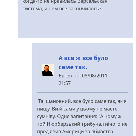
когда-то не нравилась Версальская
система, и чем все закончилось?
А все ж все було
саме так.
Євген
пн, 08/08/2011 -
21:57
У
відповідь
Та, шановний, все було саме так, як я
до
пишу. Ви й сами у цьому не маєте
***
сумніву. Одне запитання: "А чому ж
від
той Нюрберзький трибунал нічого не
rezon
пред явив Америци за вбивства