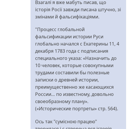
Взагалі я вже мабуть писав, що
історія Росії завжди писана штучно, зі
змінами й фальсифікаціями.
"Процесс глобальной
фальсификации истории Руси
глобально начался с Екатерины 11, 4
декабря 1783 года с подписания
специального указа: «Назначить до
10 человек, которые совокупными
трудами составили бы полезные
записки о древней истории,
преимущественно же касающихся
России… по известному, довольно
своеобразному плану».
(«Исторические портреты» стр. 564).
Ось так "сумісною працею"
творилася і є створена вся історія