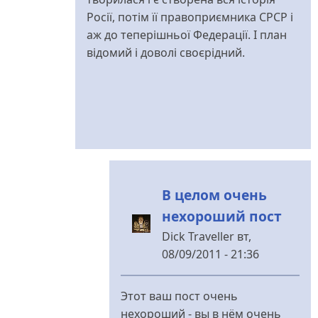
Росії, потім її правоприємника СРСР і
аж до теперішньої Федерації. І план
відомий і доволі своєрідний.
В целом очень
нехороший пост
Dick Traveller
вт,
08/09/2011 - 21:36
У
відповідь
Этот ваш пост очень
до
нехороший - вы в нём очень