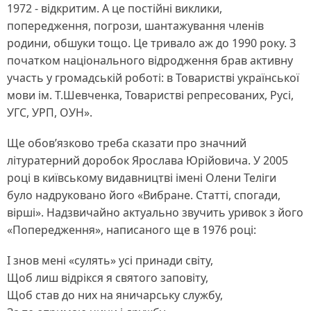
1972 - відкритим. А це постійні виклики,
попередження, погрози, шантажування членів
родини, обшуки тощо. Це тривало аж до 1990 року. З
початком національного відродження брав активну
участь у громадській роботі: в Товаристві української
мови ім. Т.Шевченка, Товаристві репресованих, Русі,
УГС, УРП, ОУН».
Ще обов’язково треба сказати про значний
літуратерний доробок Ярослава Юрійовича. У 2005
році в київському видавництві імені Олени Теліги
було надруковано його «Вибране. Статті, спогади,
вірші». Надзвичайно актуально звучить уривок з його
«Попередження», написаного ще в 1976 році:
І знов мені «сулять» усі принади світу,
Щоб лиш відрікся я святого заповіту,
Щоб став до них на яничарську службу,