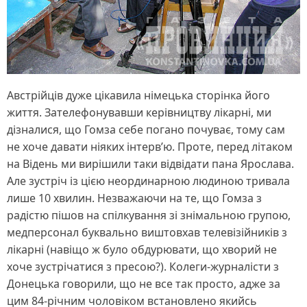
Австрійців дуже цікавила німецька сторінка його
життя. Зателефонувавши керівництву лікарні, ми
дізналися, що Гомза себе погано почуває, тому сам
не хоче давати ніяких інтерв’ю. Проте, перед літаком
на Відень ми вирішили таки відвідати пана Ярослава.
Але зустріч із цією неординарною людиною тривала
лише 10 хвилин. Незважаючи на те, що Гомза з
радістю пішов на спілкування зі знімальною групою,
медперсонал буквально виштовхав телевізійників з
лікарні (навіщо ж було обдурювати, що хворий не
хоче зустрічатися з пресою?). Колеги-журналісти з
Донецька говорили, що не все так просто, адже за
цим 84-річним чоловіком встановлено якийсь