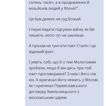
сотень тисяч, а в продовженні й
мільйонів людей у Японії?".
Це був далеко не суд Божий.
І переглядати підсумки війни, як Ви
пишете, ніхто тут не закликає.
А прохав не трогати пакт Сталін і це
відомий факт.
І уявіть собі, що б з тим Молотовим
зробили, якщо б він десь про той
пакт проговорився? З ним і його сім
єю. А оригинал його лежить у Москві,
як і оригинал Переяславського
договору Хмельницького з
московським царем.