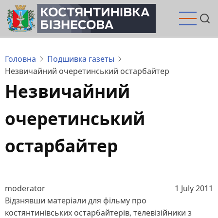
Перейти
до
основного
вмісту
Головна
Подшивка газеты
Незвичайний очеретинський остарбайтер
Незвичайний
очеретинський
остарбайтер
moderator
1 July 2011
Відзнявши матеріали для фільму про
костянтинівських остарбайтерів, телевізійники з