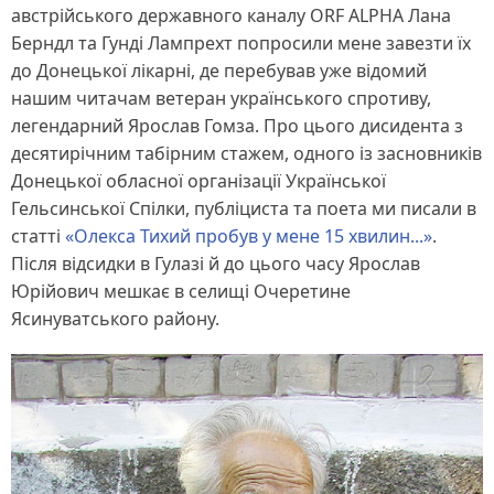
австрійського державного каналу ORF ALPHA Лана
Берндл та Гунді Лампрехт попросили мене завезти їх
до Донецької лікарні, де перебував уже відомий
нашим читачам ветеран українського спротиву,
легендарний Ярослав Гомза. Про цього дисидента з
десятирічним табірним стажем, одного із засновників
Донецької обласної організації Української
Гельсинської Спілки, публіциста та поета ми писали в
статті
«Олекса Тихий пробув у мене 15 хвилин...»
.
Після відсидки в Гулазі й до цього часу Ярослав
Юрійович мешкає в селищі Очеретине
Ясинуватського району.