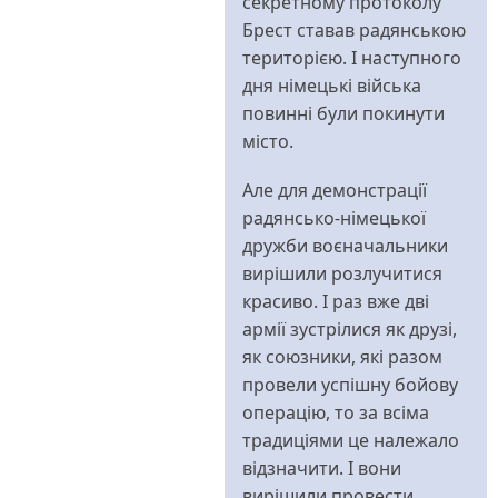
секретному протоколу
Брест ставав радянською
територією. І наступного
дня німецькі війська
повинні були покинути
місто.
Але для демонстрації
радянсько-німецької
дружби воєначальники
вирішили розлучитися
красиво. І раз вже дві
армії зустрілися як друзі,
як союзники, які разом
провели успішну бойову
операцію, то за всіма
традиціями це належало
відзначити. І вони
вирішили провести