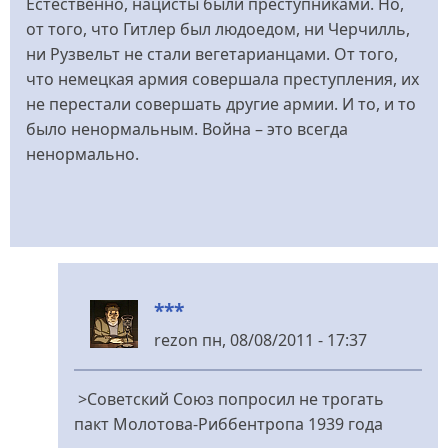
Естественно, нацисты были преступниками. Но,
от того, что Гитлер был людоедом, ни Черчилль,
ни Рузвельт не стали вегетарианцами. От того,
что немецкая армия совершала преступления, их
не перестали совершать другие армии. И то, и то
было ненормальным. Война – это всегда
ненормально.
***
rezon
пн, 08/08/2011 - 17:37
У
відповідь
>Советский Союз попросил не трогать
до
пакт Молотова-Риббентропа 1939 года
Кто