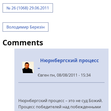
№ 26 (1068) 29.06.2011
Володимир Березін
Comments
Нюрнбергский процесс
–
Євген
пн, 08/08/2011 - 15:34
У
відповідь
до
Я
Нюрнбергский процесс – это не суд Божий.
ему
Процесс победителей над побежденными