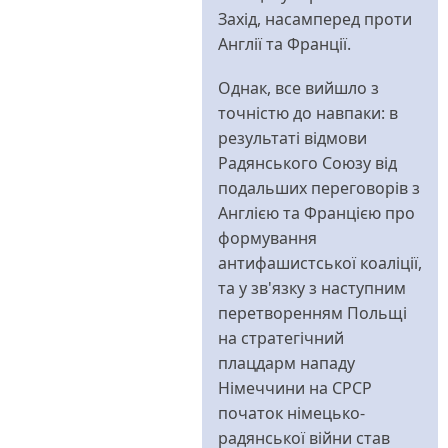
Захід, насамперед проти
Англії та Франції.
Однак, все вийшло з
точністю до навпаки: в
результаті відмови
Радянського Союзу від
подальших переговорів з
Англією та Францією про
формування
антифашистської коаліції,
та у зв'язку з наступним
перетворенням Польщі
на стратегічний
плацдарм нападу
Німеччини на СРСР
початок німецько-
радянської війни став