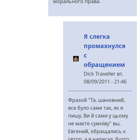
морального права.
Я слегка
промахнулся
с
обращением
Dick Traveller
вт,
08/09/2011 - 21:46
У
відповідь
Фразой "Та, шановний,
до
все було саме так, як я
В
пишу. Ви й сами у цьому
целом
не маєте сумніву" вы,
очень
Евгений, обращались к
нехороший
rezon, а я написал, будто