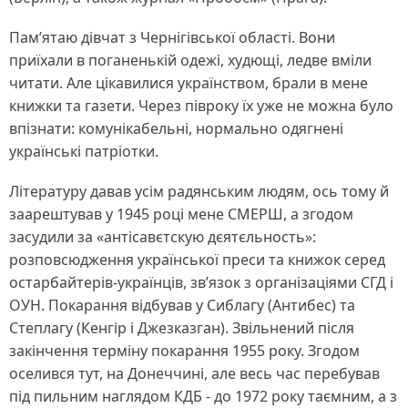
Пам’ятаю дівчат з Чернігівської області. Вони
приїхали в поганенькій одежі, худющі, ледве вміли
читати. Але цікавилися українством, брали в мене
книжки та газети. Через півроку їх уже не можна було
впізнати: комунікабельні, нормально одягнені
українські патріотки.
Літературу давав усім радянським людям, ось тому й
заарештував у 1945 році мене СМЕРШ, а згодом
засудили за «антісавєтскую дєятєльность»:
розповсюдження української преси та книжок серед
остарбайтерів-українців, зв’язок з організаціями СГД і
ОУН. Покарання відбував у Сиблагу (Антибес) та
Степлагу (Кенгір і Джезказган). Звільнений після
закінчення терміну покарання 1955 року. Згодом
оселився тут, на Донеччині, але весь час перебував
під пильним наглядом КДБ - до 1972 року таємним, а з