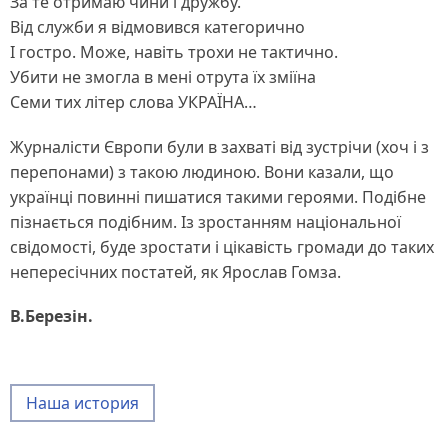
За те отримаю чини і дружбу.
Від служби я відмовився категорично
І гостро. Може, навіть трохи не тактично.
Убити не змогла в мені отрута їх зміїна
Семи тих літер слова УКРАЇНА…
Журналісти Європи були в захваті від зустрічи (хоч і з
перепонами) з такою людиною. Вони казали, що
українці повинні пишатися такими героями. Подібне
пізнається подібним. Із зростанням національної
свідомості, буде зростати і цікавість громади до таких
непересічних постатей, як Ярослав Гомза.
В.Березін.
Наша история