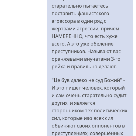
А
старательно пытаетесь
все
поставить фашистского
ж
агрессора в один ряд с
все
жертвами агрессии, причём
було
НАМЕРЕННО, что есть хуже
саме
всего. А это уже обеление
так.
преступников. Называют вас
від
оранжевыми внучатами 3-го
Євген
рейха и правильно делают.
"Це був далеко не суд Божий" -
И это пишет человек, который
и сам очень старательно судит
других, и является
сторонником тех политических
сил, которые изо всех сил
обвиняют своих оппонентов в
преступлениях, совершённых