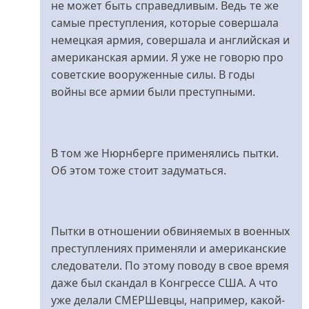
про
не может быть справедливым. Ведь те же
Фому...
самые преступления, которые совершала
від
немецкая армия, совершала и английская и
Dick
американская армии. Я уже не говорю про
Traveller
советские вооруженные силы. В годы
войны все армии были преступными.
В том же Нюрнберге применялись пытки.
Об этом тоже стоит задуматься.
Пытки в отношении обвиняемых в военных
преступлениях применяли и американские
следователи. По этому поводу в свое время
даже был скандал в Конгрессе США. А что
уже делали СМЕРШевцы, например, какой-