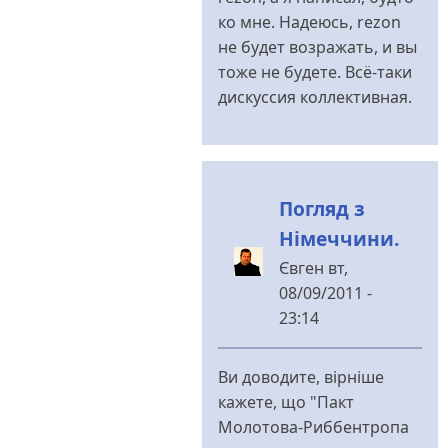
пост
ко мне. Надеюсь, rezon
від
не будет возражать, и вы
Dick
тоже не будете. Всё-таки
Traveller
дискуссия коллективная.
Погляд з
Німеччини.
Євген
вт,
08/09/2011 -
23:14
У
відповідь
Ви доводите, вірніше
до
кажете, що "Пакт
В
Молотова-Риббентропа
целом