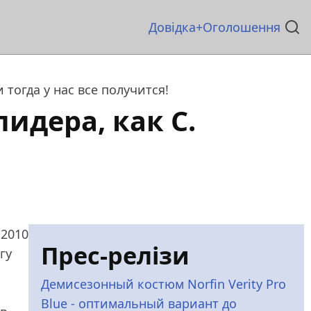
Основна
Довідка
Оголошення
навіґація
тогда у нас все получится!
идера, как С.
 2010
Прес-релізи
гу
Демисезонный костюм Norfin Verity Pro
Blue - оптимальный вариант до