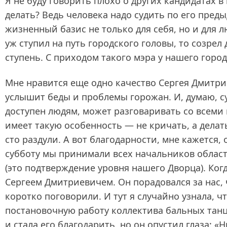
Я не буду говорить плохо о других кандидатах в
делать? Ведь человека надо судить по его пред
жизненный базис не только для себя, но и для л
уж ступил на путь городского головы, то созрел
ступень. С приходом такого мэра у нашего горо
Мне нравится еще одно качество Сергея Дмитри
услышит беды и проблемы горожан. И, думаю, с
доступен людям, может разговаривать со всеми 
имеет такую особенность — не кричать, а делать
сто раздули. А вот благодарности, мне кажется, 
субботу мы принимали всех начальников област
(это подтверждение уровня нашего Дворца). Ког
Сергеем Дмитриевичем. Он порадовался за нас,
коротко поговорили. И тут я случайно узнала,
постановочную работу коллектива бальных танце
и стала его благодарить, но он опустил глаза: 