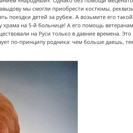
 званием «народный». Однако без помощи меценат
 Давыдову мы смогли приобрести костюмы, реквизи
ь поездки детей за рубеж. А возьмите его такой
у храма на 5‑й больнице! А его помощь ветеранам
ществовали на Руси только в давние времена. Это
вует по-принципу родника: чем больше даешь, те