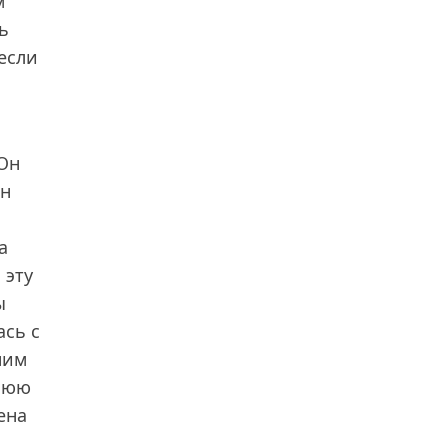
м
ь
 если
 Он
он
а
 эту
ы
ась с
ним
днюю
ена