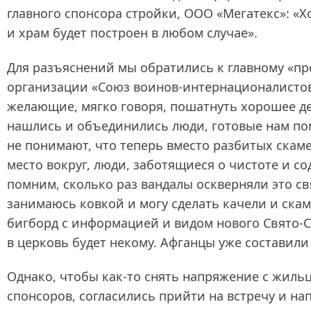
главного спонсора стройки, ООО «Мегатекс»: «Х
и храм будет построен в любом случае».
Для разъяснений мы обратились к главному «п
организации «Союз воинов‑интернационалистов» 
желающие, мягко говоря, пошатнуть хорошее дел
нашлись и объединились люди, готовые нам по
не понимают, что теперь вместо разбитых скамее
место вокруг, люди, заботящиеся о чистоте и 
помним, сколько раз вандалы оскверняли это св
занимаюсь ковкой и могу сделать качели и ска
бигборд с информацией и видом нового Свято-Ср
в церковь будет некому. Афганцы уже составил
Однако, чтобы как-то снять напряжение с жиль
спонсоров, согласились прийти на встречу и 