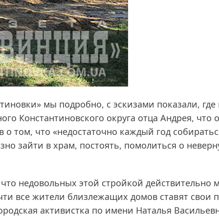
нтиновки» мы подробно, с эскизами показали, где
ного Константиновского округа отца Андрея, что 
о том, что «недостаточно каждый год собиратьс
зно зайти в храм, постоять, помолиться о невер
 что недовольных этой стройкой действительно м
чти все жители близлежащих домов ставят свои 
городская активистка по имени Наталья Васильев