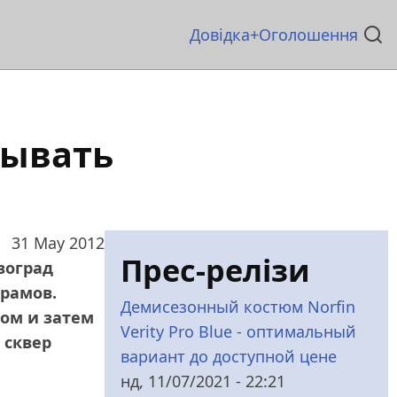
Основна
Довідка
Оголошення
навіґація
мывать
31 May 2012
Прес-релізи
воград
храмов.
Демисезонный костюм Norfin
ром и затем
Verity Pro Blue - оптимальный
 сквер
вариант до доступной цене
нд, 11/07/2021 - 22:21