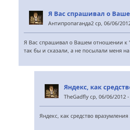
Я Вас спрашивал о Ваш
Антипропаганда2
ср, 06/06/2012
У
відповідь
Я Вас спрашивал о Вашем отношении к "п
до
так бы и сказали, а не посылали меня на 
:)
від
rezon
Яндекс, как средств
TheGadfly
ср, 06/06/2012 -
У
відповідь
Яндекс, как средство вразумления 
до
:)