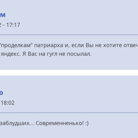
ем
 - 17:17
роделкам" патриарха и, если Вы не хотите отвеч
яндекс. Я Вас на гугл не посылал.
о
 18:02
заблудших... Современненько! :)