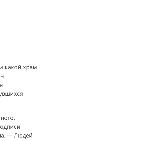
 и какой храм
он
я
нувшихся
ного.
подписи
на. — Людей