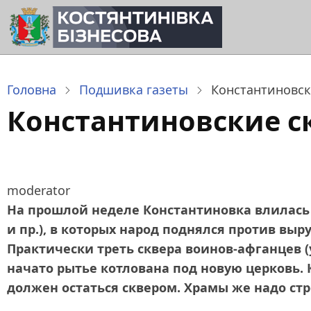
Перейти
до
основного
вмісту
Головна
Подшивка газеты
Константиновск
Константиновские с
moderator
На прошлой неделе Константиновка влилась 
и пр.), в которых народ поднялся против вы
Практически треть сквера воинов‑афганцев (
начато рытье котлована под новую церковь. К
должен остаться сквером. Храмы же надо стр