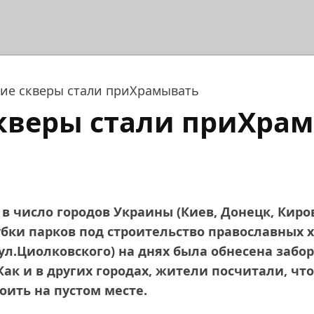
ие скверы стали приХрамывать
кверы стали приХра
в число городов Украины (Киев, Донецк, Киро
рубки парков под строительство православных 
ул.Циолковского) на днях была обнесена забо
ак и в других городах, жители посчитали, что
оить на пустом месте.