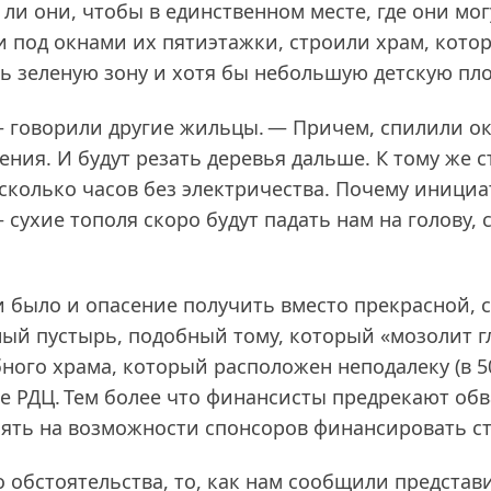
ли они, чтобы в единственном месте, где они мог
ки под окнами их пятиэтажки, строили храм, кото
сь зеленую зону и хотя бы небольшую детскую пл
 — говорили другие жильцы. — Причем, спилили о
ния. И будут резать деревья дальше. К тому же 
есколько часов без электричества. Почему иници
 сухие тополя скоро будут падать нам на голову,
было и опасение получить вместо прекрасной, с
й пустырь, подобный тому, который «мозолит гл
ого храма, который расположен неподалеку (в 50
ле РДЦ. Тем более что финансисты предрекают об
иять на возможности спонсоров финансировать ст
о обстоятельства, то, как нам сообщили представ