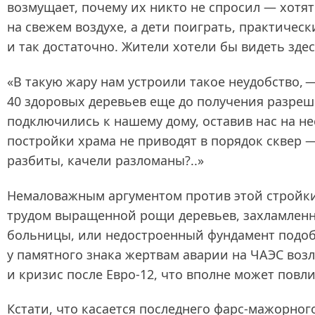
возмущает, почему их никто не спросил — хотят 
на свежем воздухе, а дети поиграть, практичес
и так достаточно. Жители хотели бы видеть зде
«В такую жару нам устроили такое неудобство,
40 здоровых деревьев еще до получения разреше
подключились к нашему дому, оставив нас на н
постройки храма не приводят в порядок сквер —
разбиты, качели разломаны?..»
Немаловажным аргументом против этой стройки 
трудом выращенной рощи деревьев, захламленны
больницы, или недостроенный фундамент подобн
у памятного знака жертвам аварии на ЧАЭС воз
и кризис после Евро‑12, что вполне может повл
Кстати, что касается последнего фарс-мажорног