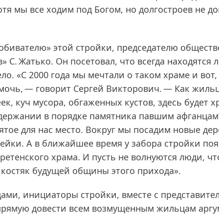
отя мы все ходим под Богом, но долгостроев не д
робивателю» этой стройки, председателю общест
С. Жатько. Он посетовал, что всегда находятся 
о. «С 2000 года мы мечтали о таком храме и вот,
мочь, — говорит Сергей Викторович. — Как жиль
к, куч мусора, обгаженных кустов, здесь будет х
содержании в порядке памятника павшим афганца
ятое для нас место. Вокруг мы посадим новые дер
мейки. А в ближайшее время у забора стройки по
етенского храма. И пусть не волнуются люди, чт
и костяк будущей общины этого прихода».
цами, инициаторы стройки, вместе с представите
напрямую довести всем возмущенным жильцам арг