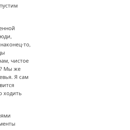
опустим
венной
люди,
 наконец-то,
цы
рам, чистое
м? Мы же
евья. Я сам
явится
о ходить
лями
ументы