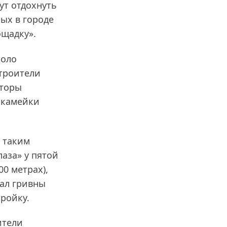
ут отдохнуть
рых в городе
ощадку».
коло
строители
аторы
 скамейки
 таким
аза» у пятой
0 метрах),
вал гривны
ройку.
ители