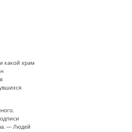
 и какой храм
он
я
нувшихся
ного.
подписи
на. — Людей