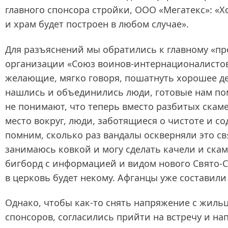
главного спонсора стройки, ООО «Мегатекс»: «Х
и храм будет построен в любом случае».
Для разъяснений мы обратились к главному «п
организации «Союз воинов‑интернационалистов» 
желающие, мягко говоря, пошатнуть хорошее дел
нашлись и объединились люди, готовые нам по
не понимают, что теперь вместо разбитых скамее
место вокруг, люди, заботящиеся о чистоте и 
помним, сколько раз вандалы оскверняли это св
занимаюсь ковкой и могу сделать качели и ска
бигборд с информацией и видом нового Свято-Ср
в церковь будет некому. Афганцы уже составил
Однако, чтобы как-то снять напряжение с жиль
спонсоров, согласились прийти на встречу и 