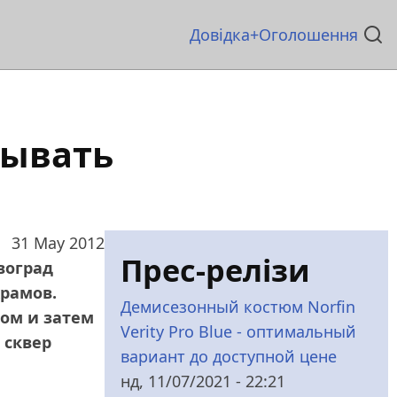
Основна
Довідка
Оголошення
навіґація
мывать
31 May 2012
Прес-релізи
воград
храмов.
Демисезонный костюм Norfin
ром и затем
Verity Pro Blue - оптимальный
 сквер
вариант до доступной цене
нд, 11/07/2021 - 22:21