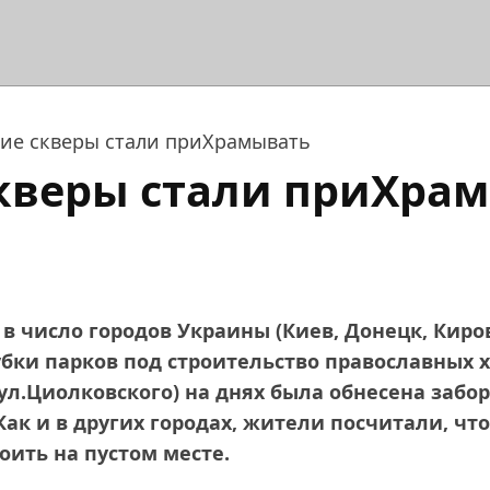
ие скверы стали приХрамывать
кверы стали приХра
в число городов Украины (Киев, Донецк, Киро
рубки парков под строительство православных 
ул.Циолковского) на днях была обнесена забо
ак и в других городах, жители посчитали, что
оить на пустом месте.