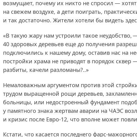
возмущает, почему их никто не спросил — хотят 
на свежем воздухе, а дети поиграть, практичес
и так достаточно. Жители хотели бы видеть зде
«В такую жару нам устроили такое неудобство,
40 здоровых деревьев еще до получения разреше
подключились к нашему дому, оставив нас на н
постройки храма не приводят в порядок сквер —
разбиты, качели разломаны?..»
Немаловажным аргументом против этой стройки 
трудом выращенной рощи деревьев, захламленны
больницы, или недостроенный фундамент подобн
у памятного знака жертвам аварии на ЧАЭС воз
и кризис после Евро‑12, что вполне может повл
Кстати, что касается последнего фарс-мажорног