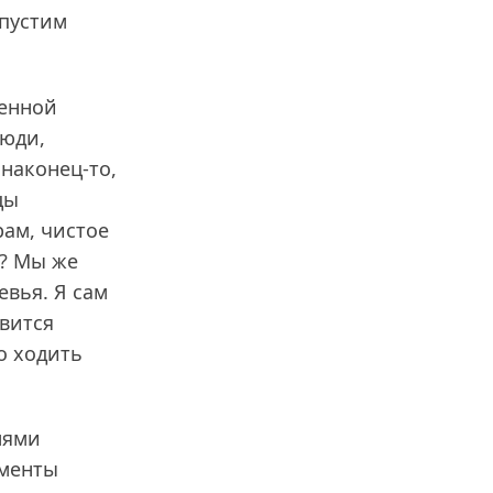
опустим
венной
люди,
 наконец-то,
цы
рам, чистое
м? Мы же
евья. Я сам
явится
о ходить
лями
ументы