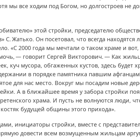
отя мы все ходим под Богом, но долгостроев не д
робивателю» этой стройки, председателю общест
С. Жатько. Он посетовал, что всегда находятся 
о. «С 2000 года мы мечтали о таком храме и вот,
мочь, — говорит Сергей Викторович. — Как жиль
к, куч мусора, обгаженных кустов, здесь будет х
содержании в порядке памятника павшим афганца
ятое для нас место. Вокруг мы посадим новые дер
мейки. А в ближайшее время у забора стройки по
етенского храма. И пусть не волнуются люди, чт
и костяк будущей общины этого прихода».
цами, инициаторы стройки, вместе с представите
напрямую довести всем возмущенным жильцам арг