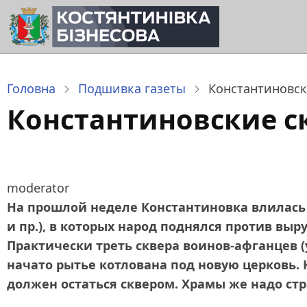
Перейти
до
основного
вмісту
Головна
Подшивка газеты
Константиновск
Константиновские с
moderator
На прошлой неделе Константиновка влилась 
и пр.), в которых народ поднялся против вы
Практически треть сквера воинов‑афганцев (
начато рытье котлована под новую церковь. К
должен остаться сквером. Храмы же надо стр