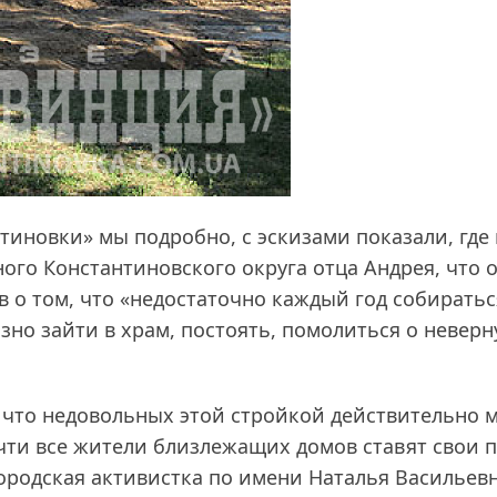
нтиновки» мы подробно, с эскизами показали, где
ного Константиновского округа отца Андрея, что 
о том, что «недостаточно каждый год собиратьс
зно зайти в храм, постоять, помолиться о невер
 что недовольных этой стройкой действительно м
чти все жители близлежащих домов ставят свои 
городская активистка по имени Наталья Васильев