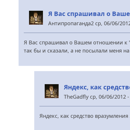
Я Вас спрашивал о Ваш
Антипропаганда2
ср, 06/06/2012
У
відповідь
Я Вас спрашивал о Вашем отношении к "п
до
так бы и сказали, а не посылали меня на 
:)
від
rezon
Яндекс, как средств
TheGadfly
ср, 06/06/2012 -
У
відповідь
Яндекс, как средство вразумления 
до
:)