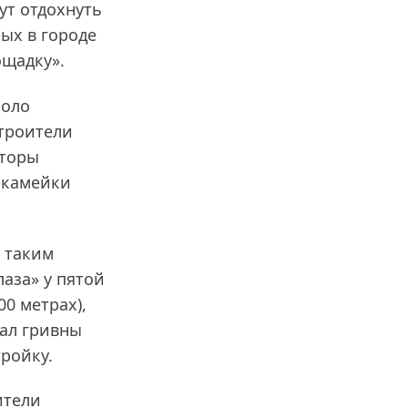
ут отдохнуть
рых в городе
ощадку».
коло
строители
аторы
 скамейки
 таким
аза» у пятой
0 метрах),
вал гривны
ройку.
ители