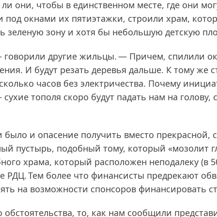
ли они, чтобы в единственном месте, где они мог
ки под окнами их пятиэтажки, строили храм, кото
сь зеленую зону и хотя бы небольшую детскую пл
 — говорили другие жильцы. — Причем, спилили о
ния. И будут резать деревья дальше. К тому же 
есколько часов без электричества. Почему иници
 сухие тополя скоро будут падать нам на голову,
было и опасение получить вместо прекрасной, с
й пустырь, подобный тому, который «мозолит гл
ого храма, который расположен неподалеку (в 50
ле РДЦ. Тем более что финансисты предрекают об
иять на возможности спонсоров финансировать ст
о обстоятельства, то, как нам сообщили представ