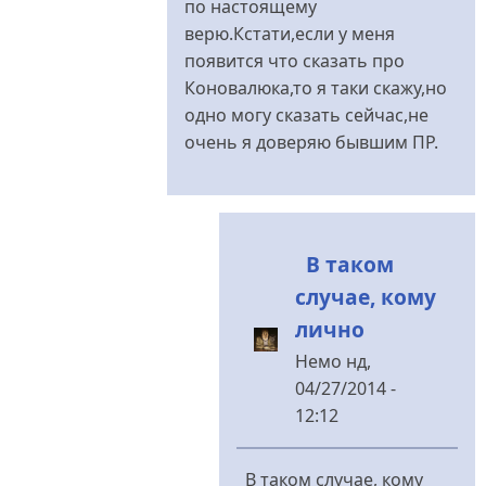
по настоящему
верю.Кстати,если у меня
появится что сказать про
Коновалюка,то я таки скажу,но
одно могу сказать сейчас,не
очень я доверяю бывшим ПР.
В таком
случае, кому
лично
Немо
нд,
04/27/2014 -
12:12
У
відповідь
В таком случае, кому