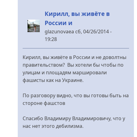
від
Кирилл, вы живёте в
Belyslon
России и
glazunovaea
сб, 04/26/2014 -
19:28
У
відповідь
Кирилл, вы живёте в России и не доволтны
до
правительством? Вы хотели бы чтобы по
Лариса,
улицам и площадям маршировали
горжусь
фашисты как на Украине.
Вами!
від
По разговору видно, что вы готовы быть на
Belyslon
стороне фашстов
Спасибо Владимиру Владимировичу, что у
нас нет этого дебилизма.