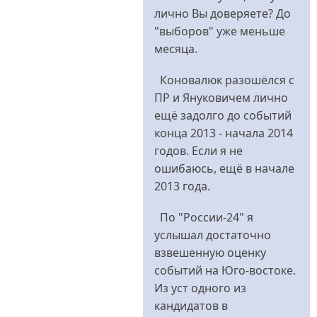
до
лично Вы доверяете? До
Немо
"выборов" уже меньше
від
месяца.
Yulia79
Коновалюк разошёлся с
ПР и Януковичем лично
ещё задолго до событий
конца 2013 - начала 2014
годов. Если я не
ошибаюсь, ещё в начале
2013 года.
По "России-24" я
услышал достаточно
взвешенную оценку
событий на Юго-востоке.
Из уст одного из
кандидатов в