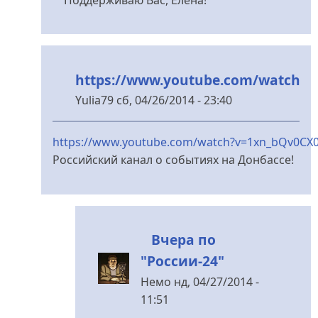
Поддерживаю Вас, Елена!
до
Женщина,
очнитесь,
это
https://www.youtube.com/watch
что
за
Yulia79
сб, 04/26/2014 - 23:40
від
У
glazunovaea
відповідь
https://www.youtube.com/watch?v=1xn_bQv0CX
до
Российский канал о событиях на Донбассе!
Женщина,
очнитесь,
это
что
Вчера по
за
"России-24"
від
glazunovaea
Немо
нд, 04/27/2014 -
11:51
У