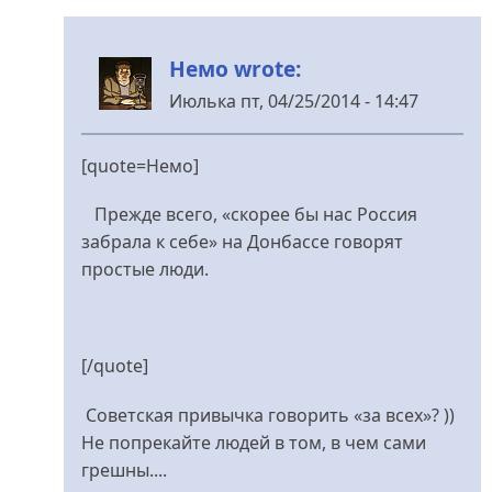
Немо wrote:
Июлька
пт, 04/25/2014 - 14:47
У
відповідь
[quote=Немо]
до
Поверить
Прежде всего, «скорее бы нас Россия
трудно,
забрала к себе» на Донбассе говорят
від
простые люди.
Немо
[/quote]
Советская привычка говорить «за всех»? ))
Не попрекайте людей в том, в чем сами
грешны....