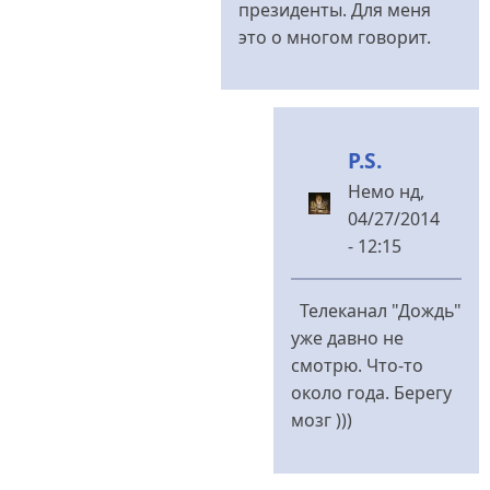
президенты. Для меня
это о многом говорит.
P.S.
Немо
нд,
04/27/2014
- 12:15
У
відповідь
Телеканал "Дождь"
до
уже давно не
смотрю. Что-то
В
около года. Берегу
таком
мозг )))
случае,
кому