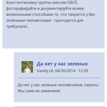
Константиновку группы миссии ОБСЕ,
фоторафируйте и документируйте всеми
возможными способами то, что творится у Вас
зелёными человечками - пригодится для
трибунала!..
Да нет у нас зеленых
Vasiliy
сб, 04/26/2014 - 12:28
У
відповідь
Да нет у нас зеленых человечиков, парень!
до
Мы сами их заменяем!
Лариса,
горжусь
Вами!