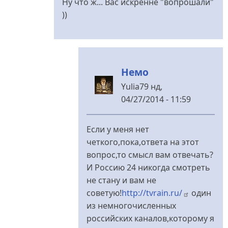
Ну что ж... Вас искренне "вопрошали"
))
Немо
Yulia79
нд,
04/27/2014 - 11:59
У
відповідь
Если у меня нет
до
четкого,пока,ответа на этот
вопрос,то смысл вам отвечать?
Вчера
И Россию 24 никогда смотреть
по
не стану и вам не
"России-24"
советую!
http://tvrain.ru/
один
від
из немногочисленных
Немо
российских каналов,которому я