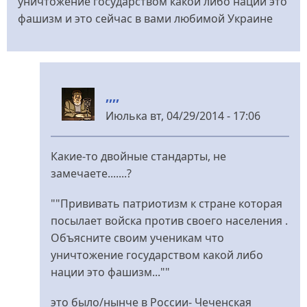
уничтожение государством какой либо нации это
фашизм и это сейчас в вами любимой Украине
,,,,
Июлька
вт, 04/29/2014 - 17:06
У
відповідь
Какие-то двойные стандарты, не
до
замечаете.......?
Если
посмотреть
""Прививать патриотизм к стране которая
на
посылает войска против своего населения .
мой
Объясните своим ученикам что
класс
уничтожение государством какой либо
від
нации это фашизм...""
gagarinec
это было/нынче в России- Чеченская