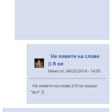
Не ловите на слове
)) Я не
Немо
пт, 04/25/2014 - 14:59
У
відповідь
Не ловите на слове )) Я не сказал
до
"все" ))
Немо
wrote:
від