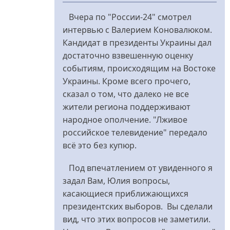
відповідь
Вчера по "России-24" смотрел
до
интервью с Валерием Коновалюком.
https://www.youtube.com/watch
Кандидат в президенты Украины дал
від
достаточно взвешенную оценку
Yulia79
событиям, происходящим на Востоке
Украины. Кроме всего прочего,
сказал о том, что далеко не все
жители региона поддерживают
народное ополчение. "Лживое
российское телевидение" передало
всё это без купюр.
Под впечатлением от увиденного я
задал Вам, Юлия вопросы,
касающиеся приближающихся
президентских выборов. Вы сделали
вид, что этих вопросов не заметили.