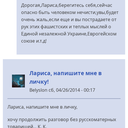
відповідь
Дорогая,Лариса,берегитесь себя,сейчас
до
опасно быть человеком нечисти,увы,будет
Дорогая,Лариса,берегите
очень жаль,если еще и вы пострадаете от
себя
рук этих фашистских и теплых мыслей о
від
Единой незалежной Украине,Еврогейском
Yulia79
союзе и.т.д!
Лариса, напишите мне в
личку!
Belyslon
сб, 04/26/2014 - 00:17
Лариса, напишите мне в личку,
хочу продолжить разговор без русскоматерных
товарищей... К. К.