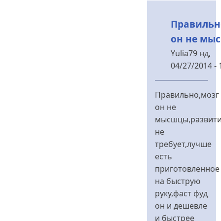
лично
від
Правильн
Немо
он не мы
Yulia79
нд,
04/27/2014 - 
У
відповідь
Правильно,мозг
до
он не
P.S.
мысшцы,развит
від
не
Немо
требует,лучше
есть
приготовленное
на быструю
руку,фаст фуд
он и дешевле
и быстрее