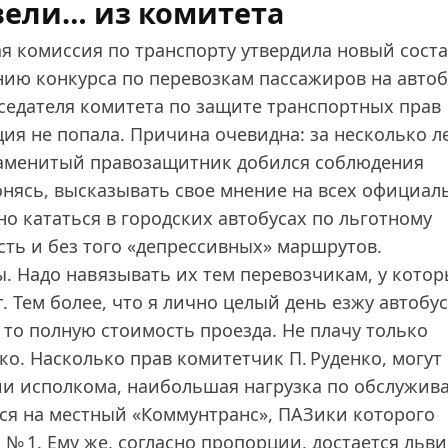
вели… из комитета
ая комиссия по транспорту утвердила новый сост
ию конкурса по перевозкам пассажиров на автоб
дседателя комитета по защите транспортных прав
ция не попала. Причина очевидна: за несколько л
наменитый правозащитник добился соблюдения
нясь, высказывать свое мнение на всех официал
о кататься в городских автобусах по льготному
ть и без того «депрессивных» маршрутов.
. Надо навязывать их тем перевозчикам, у кото
 Тем более, что я лично целый день езжу автобу
, то полную стоимость проезда. Не плачу только
ко. Насколько прав комитетчик П. Руденко, могут
ии исполкома, наибольшая нагрузка по обслужив
тся на местный «Коммунтранс», ПАЗики которого
№ 1. Ему же, согласно пропорции, достается льв