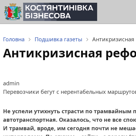
Перейти
до
основного
вмісту
Головна
Подшивка газеты
Антикризисная 
Антикризисная рефо
admin
Перевозчики бегут с нерентабельных маршруто
Не успели утихнуть страсти по трамвайным 
автотранспортная. Оказалось, что не все спо
И трамвай, вроде, им сегодня почти не меша