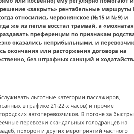
прямо или косвенно) ему регулярно помогают и
азрешение «закрыть» рентабельные маршруты 
огда относились червонянское (№15 и № 9) и
гда же из пепла восстал трамвай, а «мохнатая
 раздавать преференции по признакам родства
езко оказались неприбыльными, и перевозчи
сь окончания или расторжения договора на
ественно, без штрафных санкций и ходатайств
обслуживать льготные категории пассажиров,
санных в графике 21‑22‑х часов) и прочие
 городских автоперевозчиков. В погоне за быстр
еечные перевозки скандальных голодранцев на
адеб, похорон и других мероприятий частного