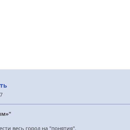
ть
57
ям»"
ести весь город на "понятия".