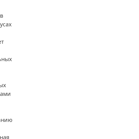
ав
усах
ет
ьных
рых
сами
анию
иная