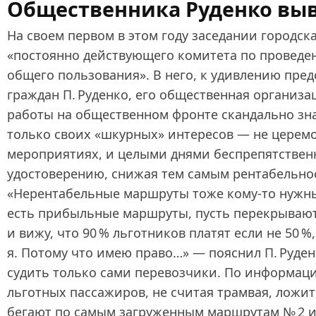
Общественника Руденко вы
На своем первом в этом году заседании городск
«постоянно действующего комитета по проведен
общего пользования». В него, к удивлению пре
граждан П. Руденко, его общественная организа
работы на общественном фронте скандально з
только своих «шкурных» интересов — не церемо
мероприятиях, и целыми днями беспрепятственн
удостоверению, снижая тем самым рентабельнос
«Нерентабельные маршруты тоже кому‑то нужны
есть прибыльные маршруты, пусть перекрывают.
и вижу, что 90 % льготников платят если не 50 %
я. Потому что имею право…» — пояснил П. Руден
судить только сами перевозчики. По информац
льготных пассажиров, не считая трамвая, ложи
бегают по самым загруженным маршрутам № 2 и 