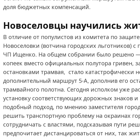
доля бюджетных компенсаций.
Новоселовцы научились жи
В отличие от популистов из комитета по защит
Новоселовки (вотчина городских льготников) с
ЧП Ищенко. На общем собрании было решено — п
копеек вместо официальных полутора гривен, за
остановками трамвая, стало катастрофически н
дополнительный маршрут 5‑А, дополнив его оста
трамвайного полотна. Сегодня исполком уже ра
установку соответствующих дорожных знаков и 
подобный подход, по мнению заместителя город
решить транспортную проблему на окраинах го
сотрудничать с властями, подсказывая пути ре
предпочитает дистанцироваться от них, так жи