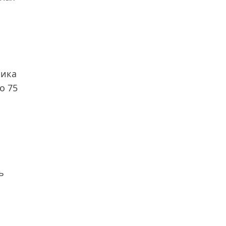
чика
о 75
ь
ь