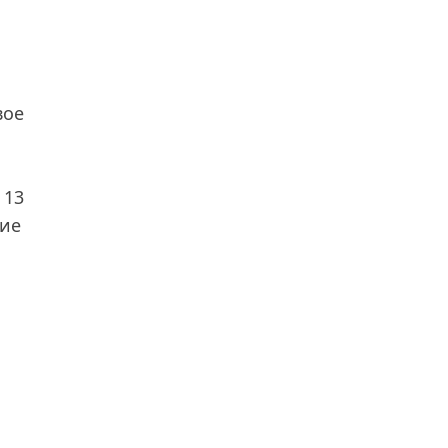
вое
 13
кие