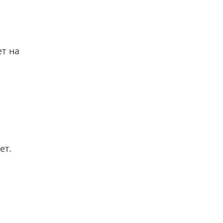
т на
ет.