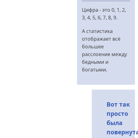
відповідь
Цифра - это 0, 1, 2,
до
3, 4, 5, 6, 7, 8, 9.
"Мили...
миллионы
А статистика
медленных
отображает всё
линий..."
большее
від
расслоение между
_Mr.
бедными и
Grabovskiy_
богатыми.
Вот так
просто
была
повернут