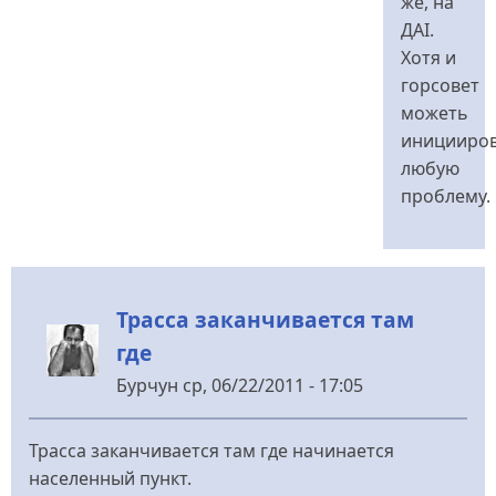
же, на
ДАІ.
Хотя и
горсовет
можеть
иницииро
любую
проблему.
Трасса заканчивается там
где
Бурчун
ср, 06/22/2011 - 17:05
Трасса заканчивается там где начинается
населенный пункт.