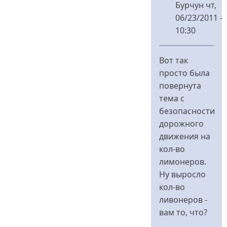
Бурчун
чт,
06/23/2011 -
10:30
У
відповідь
Вот так
до
просто была
Цифра
повернута
-
тема с
это
безопасности
0,
дорожного
1,
движения на
2,
кол-во
3,
лимонеров.
4,
Ну выросло
5,
кол-во
від
ливонеров -
Антипропаг
вам то, что?