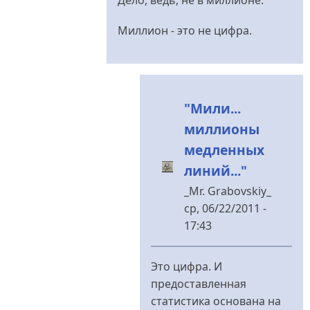
до
мильён
Миллион - это не цифра.
від
_Mr.
Grabovskiy_
"Мили...
миллионы
медленных
линий..."
_Mr. Grabovskiy_
ср, 06/22/2011 -
17:43
У
відповідь
Это цифра. И
до
предоставленная
Дело,
статистика основана на