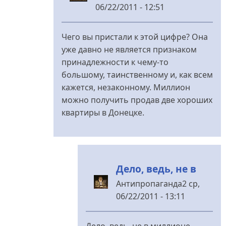
06/22/2011 - 12:51
У
відповідь
Чего вы пристали к этой цифре? Она
до
уже давно не является признаком
Это
принадлежности к чему-то
и
большому, таинственному и, как всем
умение
кажется, незаконному. Миллион
и
можно получить продав две хороших
желание
квартиры в Донецке.
власти
від
Антипропаганда2
Дело, ведь, не в
Антипропаганда2
ср,
06/22/2011 - 13:11
У
відповідь
Дело, ведь, не в миллионе.