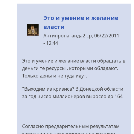
Это и умение и желание
власти
Антипропаганда2
ср, 06/22/2011
- 12:44
У
відповідь
Это и умение и желание власти обращать в
до
деньги те ресурсы , которыми обладают.
Подземные
Только деньги не туда идут.
переходы
від
"Выходим из кризиса? В Донецкой области
PereZbolotny
за год число миллионеров выросло до 164
Согласно предварительным результатам
кампании по декларированию доходов,