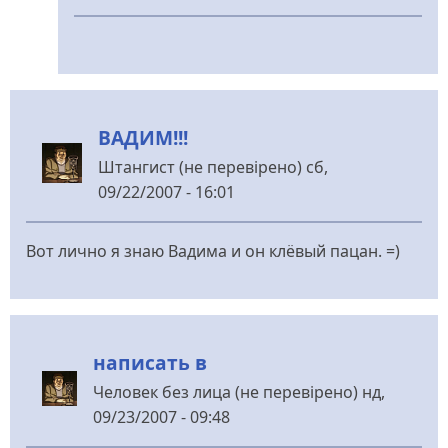
У
відповідь
до
Peace
від
ВАДИМ!!!
Человек
без
Штангист (не перевірено)
сб,
лица
09/22/2007 - 16:01
(не
перевірено)
Вот лично я знаю Вадима и он клёвый пацан. =)
написать в
Человек без лица (не перевірено)
нд,
09/23/2007 - 09:48