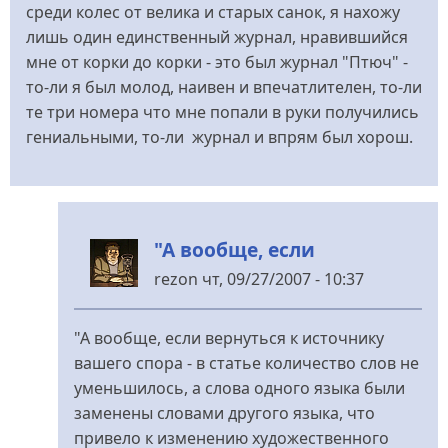
среди колес от велика и старых санок, я нахожу
лишь один единственный журнал, нравившийся
мне от корки до корки - это был журнал "Птюч" -
то-ли я был молод, наивен и впечатлителен, то-ли
те три номера что мне попали в руки получились
гениальными, то-ли журнал и впрям был хорош.
"А вообще, если
rezon
чт, 09/27/2007 - 10:37
У
відповідь
"А вообще, если вернуться к источнику
до
вашего спора - в статье количество слов не
!!!
уменьшилось, а слова одного языка были
від
заменены словами другого языка, что
Mr.
привело к изменению художественного