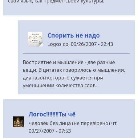
свой язык, как предмет своей культуры.
Спорить не надо
Logos
ср, 09/26/2007 - 22:43
У
відповідь
Восприятие и мышление - две разные
до
вещи. В цитатах говорилось о мышлении,
to
диапазон которого сужается при
Logos
уменьшении количества слов.
від
Mr.
Grabovskiy
Логос!!!!!!!!Ты чё
человек без лица (не перевірено)
чт,
09/27/2007 - 07:53