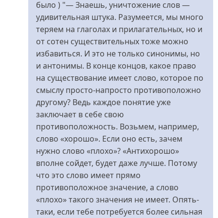
это
было ) "— Знаешь, уничтожение слов —
від
удивительная штука. Разумеется, мы много
человек
теряем на глаголах и прилагательных, но и
без
от сотен существительных тоже можно
лица
избавиться. И это не только синонимы, но
(не
и антонимы. В конце концов, какое право
перевірено)
на существование имеет слово, которое по
смыслу просто-напросто противоположно
другому? Ведь каждое понятие уже
заключает в себе свою
противоположность. Возьмем, например,
слово «хорошо». Если оно есть, зачем
нужно слово «плохо»? «Антихорошо»
вполне сойдет, будет даже лучше. Потому
что это слово имеет прямо
противоположное значение, а слово
«плохо» такого значения не имеет. Опять-
таки, если тебе потребуется более сильная