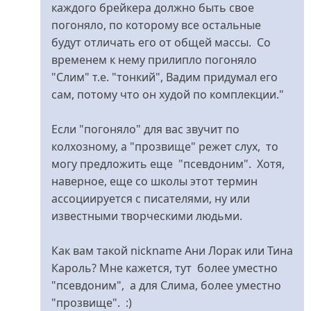
лица
каждого брейкера должно быть свое
(не
погоняло, по которому все остальные
перевірено)
будут отличать его от общей массы. Со
временем к нему прилипло погоняло
"Слим" т.е. "тонкий", Вадим придумал его
сам, потому что он худой по комплекции."
Если "погоняло" для вас звучит по
колхозному, а "прозвище" режет слух, то
могу предложить еще "псевдоним". Хотя,
наверное, еще со школы этот термин
ассоциируется с писателями, ну или
известными творческими людьми.
Как вам такой nickname Ани Лорак или Тина
Кароль? Мне кажется, тут более уместно
"псевдоним", а для Слима, более уместно
"прозвище". :)