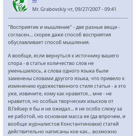
!!!
Logos
Mr. Grabovskiy
чт, 09/27/2007 - 09:41
"Восприятие и мышление" - две разные вещи -
согласен... скорее даже способ восприятия
обуславливает способ мышления.
А вообще, если вернуться к источнику вашего
спора - в статье количество слов не
уменьшилось, а слова одного языка были
заменены словами другого языка, что привело к
изменению художественного стиля статьи - а это
уже, извините, кому как нравится... мне - не
нравится, но особых творческих изысков от
В.Гейзер я бы и не ожидал... я не особо слежу за
ее работой, но основная масса ее (да впрочем, и
вообще журналистов Константиновки) статей
действительно написаны кое-как... возможно