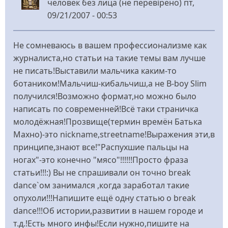
человек без лица (не перевірено)
пт,
09/21/2007 - 00:53
Не сомневаюсь в вашем профессионализме как
журналиста,но статьи на такие темы вам лучше
не писать!Выставили мальчика каким-то
ботаником!Мальчиш-кибальчиш,а не B-boy Slim
получился!Возможно формат,но можно было
написать по современней!Всё таки страничка
молодёжная!Прозвище(термин времён Батька
Махно)-это nickname,streetname!Выражения эти,в
принципе,знают все!"Распухшие пальцы на
ногах"-это конечно "мясо"!!!!!!Просто фраза
статьи!!!:) Вы не спрашивали он точно break
dance`ом занимался ,когда заработал такие
опухоли!!!Напишите ещё одну статью о break
dance!!!Об истории,развитии в нашем городе и
т.д.!Есть много инфы!Если нужно,пишите на