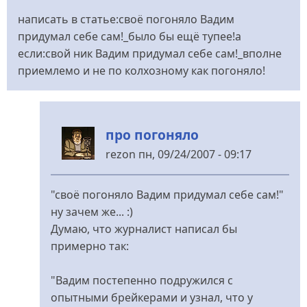
написать в статье:своё погоняло Вадим
придумал себе сам!_было бы ещё тупее!а
если:свой ник Вадим придумал себе сам!_вполне
приемлемо и не по колхозному как погоняло!
про погоняло
rezon
пн, 09/24/2007 - 09:17
У
відповідь
"своё погоняло Вадим придумал себе сам!"
до
ну зачем же... :)
написать
Думаю, что журналист написал бы
в
примерно так:
від
Человек
"Вадим постепенно подружился с
без
опытными брейкерами и узнал, что у