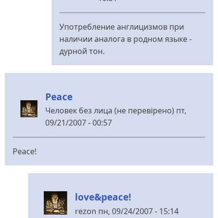
У
відповідь
Употребление англицизмов при
до
наличии аналога в родном языке -
а
дурной тон.
зачем
від
rezon
Peace
Человек без лица (не перевірено)
пт,
09/21/2007 - 00:57
Peace!
love&peace!
rezon
пн, 09/24/2007 - 15:14