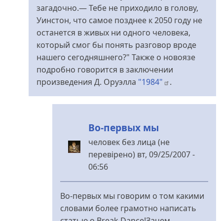
загадочно.— Тебе не приходило в голову,
Уинстон, что самое позднее к 2050 году не
останется в живых ни одного человека,
который смог бы понять разговор вроде
нашего сегодняшнего?" Также о новоязе
подробно говорится в заключении
произведения Д. Оруэлла
"1984"
.
Во-первых мы
человек без лица (не
перевірено)
вт, 09/25/2007 -
06:56
У
відповідь
Во-первых мы говорим о том какими
до
словами более грамотно написать
Наверстывайте,
статью о Break Dance!Зачем