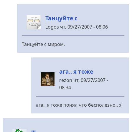
Логос!!!!!!!!
Ты
Танцуйте с
чё
від
Logos
чт, 09/27/2007 - 08:06
человек
У
без
відповідь
Танцуйте с миром.
лица
до
(не
Логос!!!!!!!!
перевірено)
Ты
ага.. я тоже
чё
від
rezon
чт, 09/27/2007 -
человек
08:34
без
У
лица
відповідь
ага.. я тоже понял что бесполезно.. :(
(не
до
перевірено)
Танцуйте
с
від