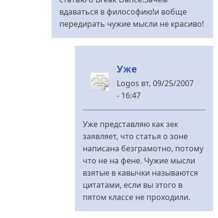
грызите
вдаваться в философию!и вобще
від
передирать чужие мысли не красиво!
Logos
Уже
Logos
вт, 09/25/2007
- 16:47
У
відповідь
Уже представляю как зек
до
заявляет, что статья о зоне
Во-
написана безграмотно, потому
первых
что не на фене. Чужие мысли
мы
взятые в кавычки называются
від
цитатами, если вы этого в
человек
пятом классе не проходили.
без
лица