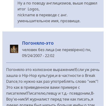
Ну а по поводу англицизмов, выше подвел
итог Logos,
nickname в переводе с анг.
уменьшительное имя, прозвище.
Погоняло-это
человек без лица (не перевірено)
пн,
09/24/2007 - 22:02
Погоняло-это колхозное выражение!Если уж речь
зашла о Hip-Hop культуре,и в частности о Break
Dance,то нужно как раз употреблять слово "ник"!
Это как в приведенном вами примере с
писателем!Писателю,певцу и т.д.- псевдоним,B-
Boy'ю-ник!И журналист перед тем как писать,я
думаю,должен был нарыть больше инфы о том