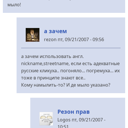
мыло!
а зачем
rezon
пт, 09/21/2007 - 09:56
У
відповідь
а зачем использовать англ.
до
nickname,streetname, если есть адекватные
Не
русские кликуха.. погоняло... погремуха... их
сомневаюсь
тоже в принципе знают все..
в
Кому намылить-то? И де мыло указано?
від
человек
без
Резон прав
лица
(не
Logos
пт, 09/21/2007 -
перевірено)
10:51